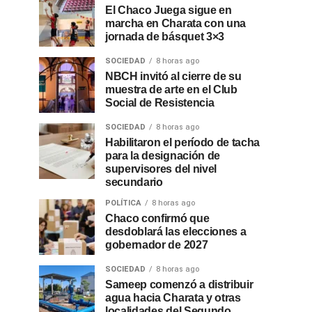
El Chaco Juega sigue en
marcha en Charata con una
jornada de básquet 3×3
SOCIEDAD
8 horas ago
NBCH invitó al cierre de su
muestra de arte en el Club
Social de Resistencia
SOCIEDAD
8 horas ago
Habilitaron el período de tacha
para la designación de
supervisores del nivel
secundario
POLÍTICA
8 horas ago
Chaco confirmó que
desdoblará las elecciones a
gobernador de 2027
SOCIEDAD
8 horas ago
Sameep comenzó a distribuir
agua hacia Charata y otras
localidades del Segundo