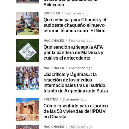
Selección
SOCIEDAD
3 semanas ago
Qué anticipa para Charata y el
sudoeste chaqueño el nuevo
informe técnico sobre El Niño
NACIONALES
3 semanas ago
Qué sanción arriesga la AFA
por la bandera de Malvinas y
cuál es el antecedente
NACIONALES
4 semanas ago
«Sacrificio y lágrimas»: la
reacción de los medios
internacionales tras el sufrido
triunfo de Argentina ante Suiza
POLÍTICA
2 semanas ago
Cómo inscribirte para el sorteo
de las 53 viviendas del IPDUV
en Charata
NACIONALES
4 semanas ago