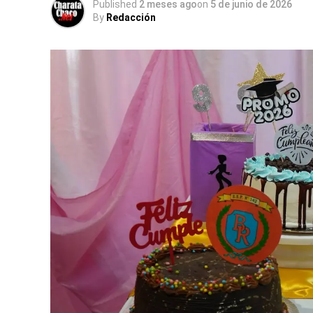
Published
2 meses ago
on
5 de junio de 2026
By
Redacción