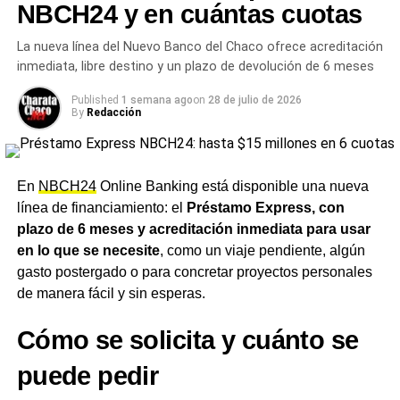
NBCH24 y en cuántas cuotas
adicionales
La inflación de marzo fue de 3,4% según el
INDEC: el dato más alto del año acumuló 9,4% en
La nueva línea del Nuevo Banco del Chaco ofrece acreditación
el primer trimestre y combustibles y educación
Las compras realizadas con Adelanto Chaco 24 no tienen
inmediata, libre destino y un plazo de devolución de 6 meses
lideraron la suba
intereses y se pueden hacer en comercios de todos los
rubros, como
supermercados, almacenes, estaciones
Published
1 semana ago
on
28 de julio de 2026
By
Redacción
de servicio, restaurantes, farmacias e indumentaria,
entre otros.
Para la red de comercios, la operación
funciona exactamente igual que cualquier venta con
tarjeta de débito, sin necesidad de realizar ninguna
En
NBCH24
Online Banking está disponible una nueva
acción o trámite adicional. El servicio no tiene costos
línea de financiamiento: el
Préstamo Express, con
adicionales, comisiones ni intereses, y puede utilizarse
plazo de 6 meses y acreditación inmediata para usar
en cualquier comercio que opere con la tarjeta de débito
en lo que se necesite
, como un viaje pendiente, algún
Chaco 24
.
gasto postergado o para concretar proyectos personales
de manera fácil y sin esperas.
Una herramienta pensada para
Cómo se solicita y cuánto se
el día a día
puede pedir
Desde el
NBCH
remarcaron que la entidad busca