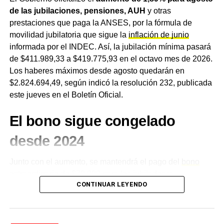
están en el medio
de las jubilaciones, pensiones, AUH
y otras
prestaciones que paga la ANSES, por la fórmula de
movilidad jubilatoria que sigue la
inflación de junio
En el otro extremo,
los sectores en verde fueron
informada por el INDEC. Así, la jubilación mínima pasará
bovinos, ovinos,
granos
y miel
, todos con precios que
de $411.989,33 a $419.775,93 en el octavo mes de 2026.
crecieron por encima de la inflación y con indicadores
Los haberes máximos desde agosto quedarán en
productivos y de mercado que acompañaron. Son la
$2.824.694,49, según indicó la resolución 232, publicada
excepción dentro de un mapa predominantemente
este jueves en el Boletín Oficial.
adverso.
En zona amarilla quedaron el sector forestal, el tabaco,
El bono sigue congelado
los cítricos dulces, las peras y manzanas, las aves y los
desde 2024
porcinos. Según el propio informe de
Coninagro
, en estos
sectores
los precios no lograron seguir el ritmo de la
Junto con el aumento, se mantendrá el pago del
bono
inflación, la demanda se mantuvo estable o sin
extraordinario de $70.000
para los jubilados y
dinámica y los costos continuaron elevados
, una
CONTINUAR LEYENDO
pensionados de menores ingresos, un refuerzo que no se
combinación que dificulta recuperaciones sostenidas.
actualiza desde marzo de 2024.
Quienes cobran la
jubilación mínima recibirán el bono completo, con lo
Ocho años de semáforo y una
que el haber total llegará a $489.775,93,
mientras que