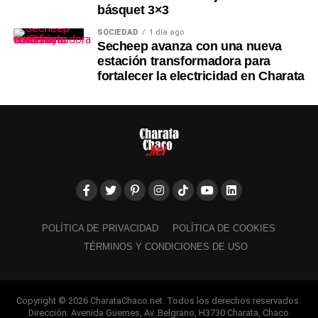
básquet 3×3
SOCIEDAD
1 día ago
Secheep avanza con una nueva
estación transformadora para
fortalecer la electricidad en Charata
POLÍTICA DE PRIVACIDAD
POLÍTICA DE COOKIES
TÉRMINOS Y CONDICIONES DE USO
Copyright © 2026 CharataChaco.net. Todos los derechos reservados.
Dirección: Avenida Güemes, Av. Belgrano, H3730 Charata, Chaco