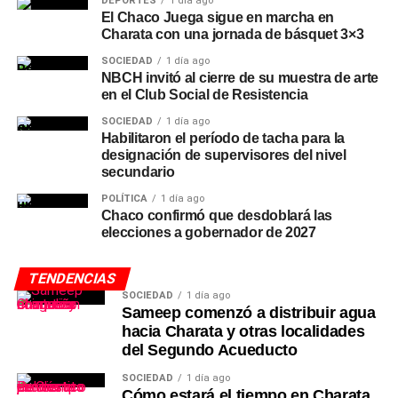
DEPORTES
1 día ago
El Chaco Juega sigue en marcha en
Charata con una jornada de básquet 3×3
SOCIEDAD
1 día ago
NBCH invitó al cierre de su muestra de arte
en el Club Social de Resistencia
SOCIEDAD
1 día ago
Habilitaron el período de tacha para la
designación de supervisores del nivel
secundario
POLÍTICA
1 día ago
Chaco confirmó que desdoblará las
elecciones a gobernador de 2027
TENDENCIAS
SOCIEDAD
1 día ago
Sameep comenzó a distribuir agua
hacia Charata y otras localidades
del Segundo Acueducto
SOCIEDAD
1 día ago
Cómo estará el tiempo en Charata