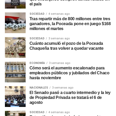
$30.000.000, libre destino y gestión 100% online. A estas
el país
opciones se suman otras líneas de gestión presencial,
SOCIEDAD
4 semanas ago
como la consolidación de deudas y
Tu Préstamo en 36
Tras repartir más de 800 millones entre tres
cuotas
, para financiar compras en comercios adheridos
ganadores, la Poceada pone en juego $168
de rubros como construcción, turismo, motos, bicicletas,
millones el martes
hogar y náutica.
SOCIEDAD
3 semanas ago
Cuánto acumuló el pozo de la Poceada
Recomendaciones de
Chaqueña tras volver a quedar vacante
seguridad
ECONOMÍA
3 semanas ago
Cómo será el aumento escalonado para
Desde la entidad remarcaron que NBCH nunca solicita a
empleados públicos y jubilados del Chaco
sus clientes realizar simulaciones de préstamos, cambios
hasta noviembre
de contraseñas, instalación de aplicaciones o
transferencias de dinero, y recomendaron operar siempre
NACIONALES
3 semanas ago
El Senado pasó a cuarto intermedio y la ley
a través de los canales oficiales del banco: el
WhatsApp
de Propiedad Privada se tratará el 6 de
verificado 3624161290
o las redes sociales oficiales de
agosto
la entidad.
SOCIEDAD
4 semanas ago