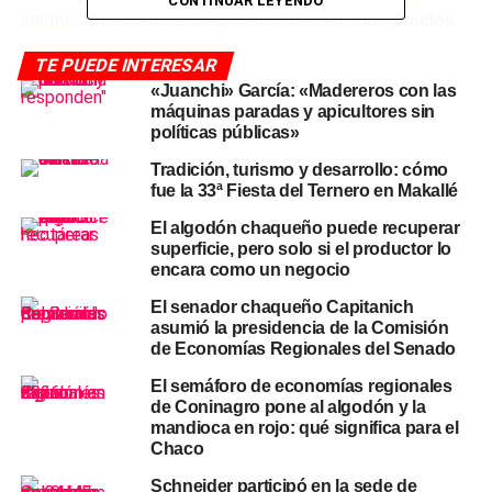
CONTINUAR LEYENDO
interno
. En febrero, el diagnóstico fue claro:
los precios
que reciben los productores no alcanzan para cubrir
TE PUEDE INTERESAR
el aumento de los costos operativos
.
«Juanchi» García: «Madereros con las
máquinas paradas y apicultores sin
El algodón, la yerba mate y la
políticas públicas»
lechería, entre los más
Tradición, turismo y desarrollo: cómo
fue la 33ª Fiesta del Ternero en Makallé
golpeados
El algodón chaqueño puede recuperar
superficie, pero solo si el productor lo
Entre las economías en rojo aparecen producciones que
encara como un negocio
tienen peso directo en el
NEA
y en el Chaco en particular.
El senador chaqueño Capitanich
El algodón integra el grupo crítico
, junto al arroz, la
asumió la presidencia de la Comisión
papa, el vino y mosto, las hortalizas, la yerba mate y la
de Economías Regionales del Senado
mandioca. Esta última fue la novedad del período: su
El semáforo de economías regionales
ingreso al grupo rojo fue el que terminó de inclinar el
de Coninagro pone al algodón y la
semáforo hacia una mayor proporción de sectores en
mandioca en rojo: qué significa para el
crisis.
Chaco
Schneider participó en la sede de