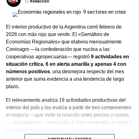
By
Redacción
El interior productivo de la Argentina cerró febrero de
2026 con más rojo que verde. El «Semáforo de
Economías Regionales» que elabora mensualmente
Coninagro —la confederación que nuclea a las
cooperativas agropecuarias— registró
9 actividades en
situación crítica, 6 en alerta amarilla y apenas 4 con
números positivos
, una desmejora respecto del mes
anterior que suma evidencia a una tendencia de largo
plazo.
El relevamiento analiza 19 actividades productivas del
interior del país y las evalúa a partir de tres componentes:
el negocio —que mide la relación entre precios y costos
—, el productivo —vinculado al área sembrada, el stock y
los niveles de producción— y el de mercado, que
contempla
exportaciones
, importaciones y
consumo