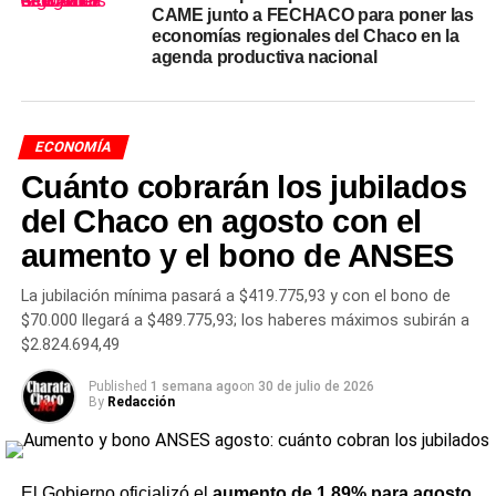
La dinámica es similar en todos los casos. El mercado no
CAME junto a FECHACO para poner las
reacciona con aumentos de precios suficientes, los
economías regionales del Chaco en la
agenda productiva nacional
costos productivos continúan subiendo y el margen
operativo se estrecha o directamente desaparece. En la
mandioca, un cultivo con fuerte presencia en el noreste
argentino, el informe señala que los valores pagados al
ECONOMÍA
productor permanecen prácticamente sin movimiento en
Cuánto cobrarán los jubilados
un contexto de costos crecientes.
del Chaco en agosto con el
La lechería suma otro elemento preocupante: el precio al
aumento y el bono de ANSES
productor no registra cambios desde hace meses, con
una suba interanual muy por debajo de la
inflación
,
La jubilación mínima pasará a $419.775,93 y con el bono de
mientras que las importaciones del sector crecieron más
$70.000 llegará a $489.775,93; los haberes máximos subirán a
$2.824.694,49
que las
exportaciones
. En el maní, en tanto, se combinan
precios internacionales estancados con proyecciones
Published
1 semana ago
on
30 de julio de 2026
negativas para la campaña 2025/26, que anticipan caídas
By
Redacción
tanto en el área sembrada como en la producción total.
Los que están bien y los que
El Gobierno oficializó el
aumento de 1,89% para agosto