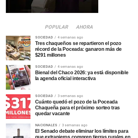
NBCH
.
Los trabajadores de empresas privadas,
comercios o pymes que aún no cobran su sueldo en el
banco pueden solicitar a su empleador el cambio para
acceder a préstamos personales, la tarjeta Tuya, la
POPULAR
AHORA
cuenta remunerada y otras opciones de inversión.
SOCIEDAD
4 semanas ago
Tres chaqueños se repartieron el pozo
Otras líneas disponibles en
récord de la Poceada: ganaron más de
$291 millones
NBCH24
SOCIEDAD
4 semanas ago
Bienal del Chaco 2026: ya está disponible
Además del Préstamo Express, la plataforma ofrece el
la agenda oficial interactiva
Préstamo Inmediato, con montos de hasta
$15.000.000, plazos de hasta 24 meses y tasa fija, y el
SOCIEDAD
3 semanas ago
Préstamo Anticipo en 3 cuotas
, pensado para
Cuánto quedó el pozo de la Poceada
necesidades puntuales de corto plazo. Para el sector
Chaqueña para el próximo sorteo tras
privado, el Préstamo +Profesionales permite acceder
quedar vacante
hasta $30.000.000 con plazos de hasta 24 meses y tasa
NACIONALES
3 semanas ago
fija, mientras que la línea +Comercios está destinada a
El Senado debate eliminar los límites para
comercios adheridos a
Unicobros
, con montos de hasta
que extranjeros compren tierras rurales en