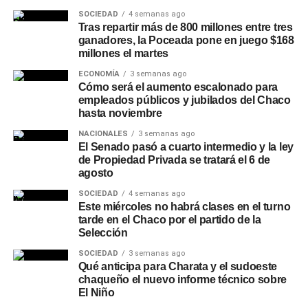
a la evolución de las condiciones hidrológicas.
SOCIEDAD
4 semanas ago
Tras repartir más de 800 millones entre tres
ganadores, la Poceada pone en juego $168
Un plan preventivo en
millones el martes
distintos puntos de la
ECONOMÍA
3 semanas ago
Cómo será el aumento escalonado para
empleados públicos y jubilados del Chaco
provincia
hasta noviembre
Desde
Sameep
remarcaron que estas intervenciones
NACIONALES
3 semanas ago
El Senado pasó a cuarto intermedio y la ley
forman parte de un plan de trabajo preventivo que la
de Propiedad Privada se tratará el 6 de
empresa desarrolla en distintos puntos de la provincia
agosto
para responder con rapidez a las variaciones hidrológicas
SOCIEDAD
4 semanas ago
y asegurar la prestación del servicio, priorizando el
Este miércoles no habrá clases en el turno
funcionamiento de las plantas potabilizadoras y el
tarde en el Chaco por el partido de la
Selección
abastecimiento a la población. La planta de Puerto
Lavalle distribuye agua potable a esa localidad y a Fortín
SOCIEDAD
3 semanas ago
Lavalle, Juan José Castelli, Miraflores, El Espinillo y Villa
Qué anticipa para Charata y el sudoeste
chaqueño el nuevo informe técnico sobre
Río Bermejito.
El Niño