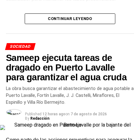
Cambios en las preferencias y
CONTINUAR LEYENDO
el auge de las opciones sin
alcohol
SOCIEDAD
Durante los últimos años, el perfil del consumidor
Sameep ejecuta tareas de
argentino atravesó una transformación visible. Si bien las
dragado en Puerto Lavalle
variedades tradicionales rubias sostienen el mayor
para garantizar el agua cruda
volumen de ventas, se consolidó la búsqueda de nuevos
estilos artesanales, combinaciones gastronómicas y
La obra busca garantizar el abastecimiento de agua potable a
alternativas de menor graduación.
Puerto Lavalle, Fortín Lavalle, J. J. Castelli, Miraflores, El
Espinillo y Villa Río Bermejito.
Entre las tendencias de
Published
12 horas ago
on
7 de agosto de 2026
mercado sobresalen los
By
Redacción
siguientes aspectos:
Como parte de las acciones preventivas para asegurar la