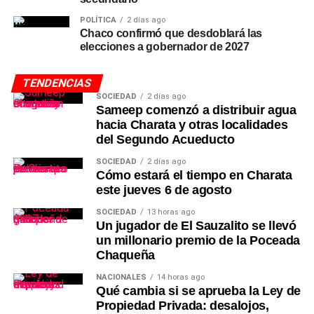
POLÍTICA
2 días ago
Chaco confirmó que desdoblará las
elecciones a gobernador de 2027
TENDENCIAS
SOCIEDAD
2 días ago
Sameep comenzó a distribuir agua
hacia Charata y otras localidades
del Segundo Acueducto
SOCIEDAD
2 días ago
Cómo estará el tiempo en Charata
este jueves 6 de agosto
SOCIEDAD
13 horas ago
Un jugador de El Sauzalito se llevó
un millonario premio de la Poceada
Chaqueña
NACIONALES
14 horas ago
Qué cambia si se aprueba la Ley de
Propiedad Privada: desalojos,