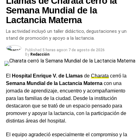
Llamas de Charata cerró la
ESCUELA DE PATÍN TRAPITO
JESSICA CARROCINO
Semana Mundial de la
NOTICIAS CHARATA
NOTICIAS CHARATA HOY
NOTICIAS DE CHARATA
NOTICIAS DE CHARATA CHACO
Lactancia Materna
NOTICIAS DE CHARATA CHACO HOY
La actividad incluyó un taller didáctico, degustaciones y un
ACTUALIDAD
Eliana Marisel López juró como nueva jueza del
stand de promoción y apoyo a la lactancia.
Juzgado de Faltas de Charata
Published
5 horas ago
on
7 de agosto de 2026
By
Redacción
NOTICIAS
Charata explotó de alegría con la remontada de
Argentina ante Egipto en el Mundial
El
Hospital Enrique V. de Llamas
de
Charata
cerró la
Semana Mundial de la Lactancia Materna
con una
jornada de aprendizaje, encuentro y acompañamiento
para las familias de la ciudad. Desde la institución
destacaron que se trató de un espacio pensado para
promover y apoyar la lactancia, con la participación de
distintas áreas del hospital.
El equipo agradeció especialmente el compromiso y la