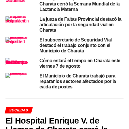
Charata cerró la Semana Mundial de la
de charla expositiva tradicional. Este tipo de espacios se
Lactancia Materna
enmarca en los contenidos que promueve la
Educación
La jueza de Faltas Provincial destacó la
Sexual Integral (ESI)
, reconocida por organismos de
articulación por la seguridad vial en
salud como una herramienta eficaz para que niños, niñas
Charata
y adolescentes cuenten con información adecuada a su
El subsecretario de Seguridad Vial
edad, brindada por profesionales, en un ámbito de
destacó el trabajo conjunto con el
confianza y contención dentro de sus propias
Municipio de Charata
instituciones educativas.
Cómo estará el tiempo en Charata este
viernes 7 de agosto
Desde el Conservatorio Fracassi agradecieron
especialmente el compromiso de la profesional para
El Municipio de Charata trabajó para
llevar adelante ambos encuentros.
«Agradecemos a la
reparar los sectores afectados por la
caída de postes
profesional por su predisposición»
, señalaron desde la
institución al cierre de una jornada que sumó una nueva
propuesta de formación para las y los preadolescentes de
Charata.
SOCIEDAD
El Hospital Enrique V. de
TEMAS RELACIONADOS
CHARATA NOTICIAS
CONSERVATORIO FRACASSI
EDUCACIÓN SEXUAL INTEGRAL