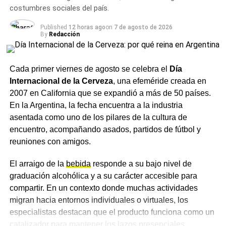
El agradecimiento a las
costumbres sociales del país.
familias
Published
12 horas ago
on
7 de agosto de 2026
By
Redacción
El
hospital
destacó especialmente a todas las mamás y
familias que participaron, compartieron sus experiencias
Cada primer viernes de agosto se celebra el
Día
y se acercaron para conocer más sobre este alimento
Internacional de la Cerveza
, una efeméride creada en
único e irremplazable. Desde la institución remarcaron
2007 en California que se expandió a más de 50 países.
que la leche materna no solo alimenta, sino que protege,
En la Argentina, la fecha encuentra a la industria
fortalece el vínculo entre mamá y bebé y aporta
asentada como uno de los pilares de la cultura de
beneficios para todo el binomio, para un comienzo
encuentro, acompañando asados, partidos de fútbol y
saludable de la vida.
reuniones con amigos.
El hospital invitó a seguir sumando acciones que
El arraigo de la
bebida
responde a su bajo nivel de
sostengan la
lactancia
, ya que consideran que apoyarla
graduación alcohólica y a su carácter accesible para
es una responsabilidad de toda la comunidad.
compartir. En un contexto donde muchas actividades
Más
noticias de Charata
en
CharataChaco.Net.
migran hacia entornos individuales o virtuales, los
especialistas destacan que el producto funciona como un
catalizador para mantener los lazos presenciales.