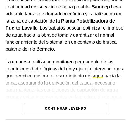
Crecimiento del segmento sin alcohol: Las
continuidad del servicio de agua potable,
Sameep
lleva
variantes 0.0% ganaron terreno entre consumidores
adelante tareas de dragado mecánico y canalización en
que buscan balancear hidratación o conducir sin
la zona de captación de la
Planta Potabilizadora de
riesgos sin abandonar el ritual social.
Puerto Lavalle
. Los trabajos buscan optimizar el ingreso
de agua hacia la obra de toma y garantizar el normal
Mapeo de maridajes: La cerveza amplió su
funcionamiento del sistema, en un contexto de brusca
presencia en la gastronomía formal, combinándose
bajante del río Bermejo.
con carnes a las brasas, pastas e incluso postres.
Canales de compra directos: Las plataformas de
La empresa realiza un monitoreo permanente de las
envío a domicilio registraron subas constantes en
condiciones hidrológicas del río y ejecuta intervenciones
la demanda, especialmente durante eventos
que permiten mejorar el escurrimiento del
agua
hacia la
deportivos de gran escala.
toma, asegurando la derivación del caudal necesario
para mantener las condiciones de
captación de agua
Secretos para servirla y
cruda
y evitar inconvenientes en la producción de agua
potable. Las tareas se desarrollan de manera sostenida y
conservar la calidad
CONTINUAR LEYENDO
se ajustan de acuerdo con la evolución de la bajante y la
dinámica del río.
Especialistas del sector señalan que la forma de servido
resulta determinante para apreciar los aromas y evitar