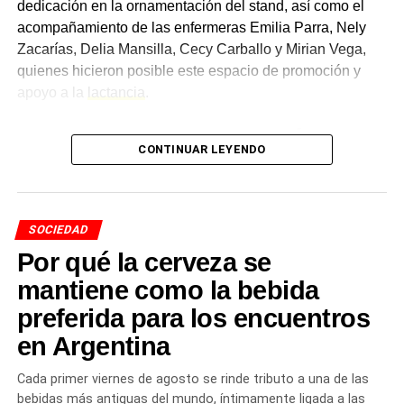
dedicación en la ornamentación del stand, así como el
acompañamiento de las enfermeras Emilia Parra, Nely
Zacarías, Delia Mansilla, Cecy Carballo y Mirian Vega,
quienes hicieron posible este espacio de promoción y
apoyo a la
lactancia
.
Un taller con información
CONTINUAR LEYENDO
basada en evidencia
El reconocimiento también fue para la licenciada en
SOCIEDAD
Obstetricia
Carina Fretes
y la licenciada en Nutrición
Por qué la cerveza se
Mariana Pujol
, quienes estuvieron a cargo del taller
didáctico, brindando información basada en evidencia y
mantiene como la bebida
respondiendo las inquietudes de las familias presentes.
preferida para los encuentros
Además, agradecieron a las cocineras del hospital, Ana
en Argentina
Ledezma y Ramona Fernández, por preparar las
degustaciones que se compartieron durante la jornada.
Cada primer viernes de agosto se rinde tributo a una de las
bebidas más antiguas del mundo, íntimamente ligada a las