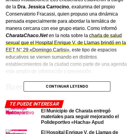
de la
Dra. Jessica Carrocino
, exalumna del propio
Conservatorio Fracassi, quien propuso una dinámica
pensada especialmente para abordar la temática de
manera cercana con ese grupo etario. Como informó
CharataChaco.Net
en la nota sobre la
charla de salud
sexual que el Hospital Enrique V. de Llamas brindó en la
EET N° 29 «Domingo Carlisi»
, este tipo de espacios
educativos se vienen sumando en distintos
establecimientos de la ciudad como parte de una agenda
más amplia de información y prevención.
Buena recepción entre las
CONTINUAR LEYENDO
participantes
TE PUEDE INTERESAR
El Municipio de Charata entregó
Desde las instituciones destacaron que la propuesta de
materiales para seguir mejorando el
Carrocino fue «muy bien recibida» por las jóvenes que
Polideportivo «Hacha» Apud
participaron de los encuentros, en un formato que
El Hospital Enrique V. de Llamas de
privilegió la dinámica y la cercanía por sobre el esquema