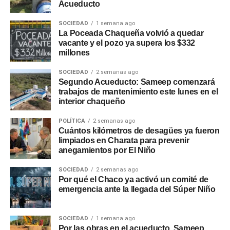
Acueducto
SOCIEDAD
1 semana ago
La Poceada Chaqueña volvió a quedar
vacante y el pozo ya supera los $332
millones
SOCIEDAD
2 semanas ago
Segundo Acueducto: Sameep comenzará
trabajos de mantenimiento este lunes en el
interior chaqueño
POLÍTICA
2 semanas ago
Cuántos kilómetros de desagües ya fueron
limpiados en Charata para prevenir
anegamientos por El Niño
SOCIEDAD
2 semanas ago
Por qué el Chaco ya activó un comité de
emergencia ante la llegada del Súper Niño
SOCIEDAD
1 semana ago
Por las obras en el acueducto, Sameep