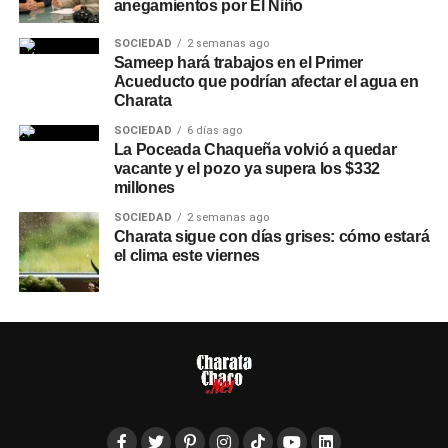
anegamientos por El Niño
SOCIEDAD
2 semanas ago
Sameep hará trabajos en el Primer
Acueducto que podrían afectar el agua en
Charata
SOCIEDAD
6 días ago
La Poceada Chaqueña volvió a quedar
vacante y el pozo ya supera los $332
millones
SOCIEDAD
2 semanas ago
Charata sigue con días grises: cómo estará
el clima este viernes