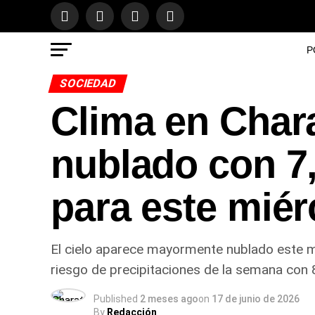
P
SOCIEDAD
Clima en Char
nublado con 7
para este miér
El cielo aparece mayormente nublado este mi
riesgo de precipitaciones de la semana con 8
Published
2 meses ago
on
17 de junio de 2026
By
Redacción