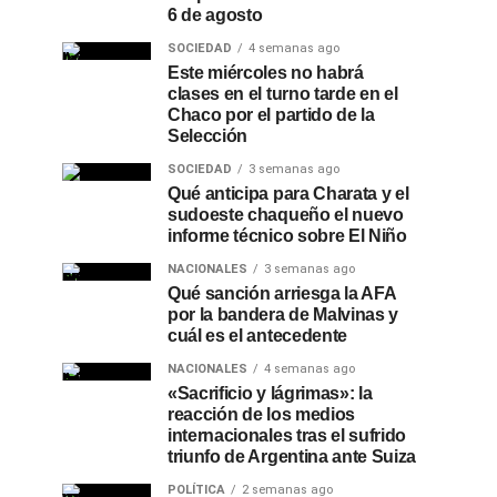
6 de agosto
SOCIEDAD
4 semanas ago
Este miércoles no habrá
clases en el turno tarde en el
Chaco por el partido de la
Selección
SOCIEDAD
3 semanas ago
Qué anticipa para Charata y el
sudoeste chaqueño el nuevo
informe técnico sobre El Niño
NACIONALES
3 semanas ago
Qué sanción arriesga la AFA
por la bandera de Malvinas y
cuál es el antecedente
NACIONALES
4 semanas ago
«Sacrificio y lágrimas»: la
reacción de los medios
internacionales tras el sufrido
triunfo de Argentina ante Suiza
POLÍTICA
2 semanas ago