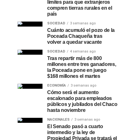
límites para que extranjeros
compren tierras rurales en el
país
SOCIEDAD
3 semanas ago
Cuánto acumuló el pozo de la
Poceada Chaqueña tras
volver a quedar vacante
SOCIEDAD
4 semanas ago
Tras repartir más de 800
millones entre tres ganadores,
la Poceada pone en juego
$168 millones el martes
ECONOMÍA
3 semanas ago
Cómo será el aumento
escalonado para empleados
públicos y jubilados del Chaco
hasta noviembre
NACIONALES
3 semanas ago
El Senado pasó a cuarto
intermedio y la ley de
Propiedad Privada se tratará el