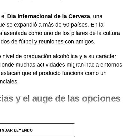
 el
Día Internacional de la Cerveza
, una
ue se expandió a más de 50 países. En la
ia asentada como uno de los pilares de la cultura
dos de fútbol y reuniones con amigos.
nivel de graduación alcohólica y a su carácter
 donde muchas actividades migran hacia entornos
s destacan que el producto funciona como un
nciales.
ias y el auge de las opciones
onsumidor argentino atravesó una transformación
INUAR LEYENDO
les rubias sostienen el mayor volumen de ventas, se