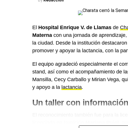
By
Redacción
El
Hospital Enrique V. de Llamas
de
Cha
Materna
con una jornada de aprendizaje,
la ciudad. Desde la institución destacaro
promover y apoyar la lactancia, con la part
El equipo agradeció especialmente el com
stand, así como el acompañamiento de las
Mansilla, Cecy Carballo y Mirian Vega, qu
y apoyo a la
lactancia
.
Un taller con informació
El reconocimiento también fue para la lic
licenciada en Nutrición
Mariana Pujol
, qu