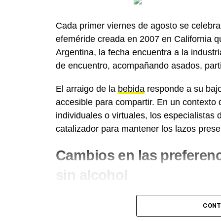
Cada primer viernes de agosto se celebra
efeméride creada en 2007 en California q
Argentina, la fecha encuentra a la industr
de encuentro, acompañando asados, parti
El arraigo de la
bebida
responde a su bajo 
accesible para compartir. En un contexto
individuales o virtuales, los especialista
catalizador para mantener los lazos prese
Cambios en las preferenc
sin alcohol
Durante los últimos años, el perfil del c
CONT
visible. Si bien las variedades tradiciona