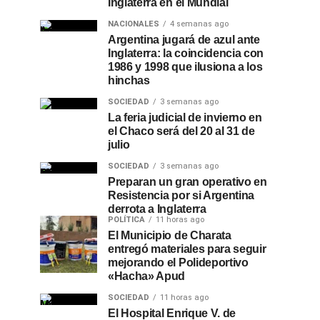
Inglaterra en el Mundial
NACIONALES
4 semanas ago
Argentina jugará de azul ante
Inglaterra: la coincidencia con
1986 y 1998 que ilusiona a los
hinchas
SOCIEDAD
3 semanas ago
La feria judicial de invierno en
el Chaco será del 20 al 31 de
julio
SOCIEDAD
3 semanas ago
Preparan un gran operativo en
Resistencia por si Argentina
derrota a Inglaterra
POLÍTICA
11 horas ago
El Municipio de Charata
entregó materiales para seguir
mejorando el Polideportivo
«Hacha» Apud
SOCIEDAD
11 horas ago
El Hospital Enrique V. de