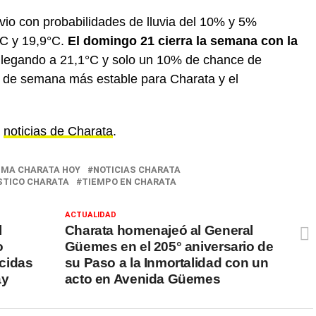
ivio con probabilidades de lluvia del 10% y 5%
°C y 19,9°C.
El domingo 21 cierra la semana con la
llegando a 21,1°C y solo un 10% de chance de
fin de semana más estable para Charata y el
á
noticias de Charata
.
IMA CHARATA HOY
NOTICIAS CHARATA
TICO CHARATA
TIEMPO EN CHARATA
ACTUALIDAD
l
Charata homenajeó al General
o
Güemes en el 205° aniversario de
ecidas
su Paso a la Inmortalidad con un
ay
acto en Avenida Güemes