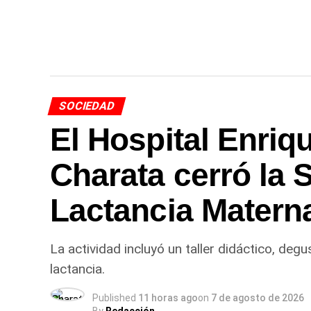
SOCIEDAD
El Hospital Enriq
Charata cerró la 
Lactancia Matern
La actividad incluyó un taller didáctico, de
lactancia.
Published
11 horas ago
on
7 de agosto de 2026