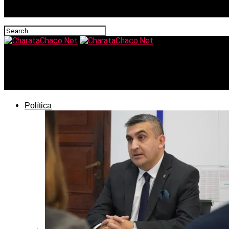
CharataChaco.Net
El Concejo Municipal de Charata convocó a los trapitos al
Política