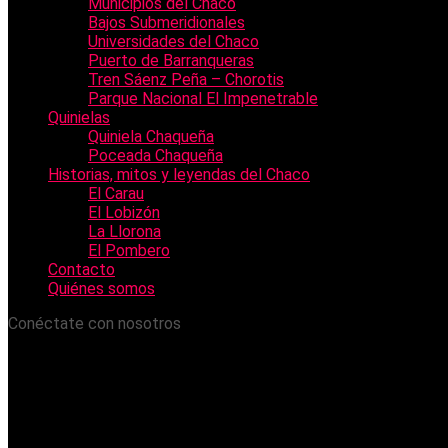
Municipios del Chaco
Bajos Submeridionales
Universidades del Chaco
Puerto de Barranqueras
Tren Sáenz Peña – Chorotis
Parque Nacional El Impenetrable
Quinielas
Quiniela Chaqueña
Poceada Chaqueña
Historias, mitos y leyendas del Chaco
El Carau
El Lobizón
La Llorona
El Pombero
Contacto
Quiénes somos
Conéctate con nosotros