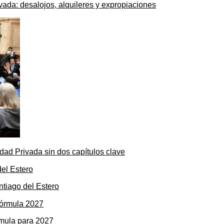
ada: desalojos, alquileres y expropiaciones
dad Privada sin dos capítulos clave
ntiago del Estero
rmula para 2027