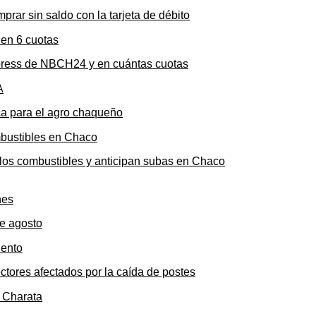
rar sin saldo con la tarjeta de débito
press de NBCH24 y en cuántas cuotas
ica para el agro chaqueño
n los combustibles y anticipan subas en Chaco
de agosto
ectores afectados por la caída de postes