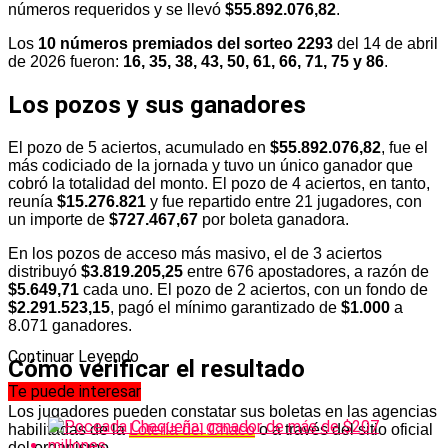
números requeridos y se llevó
$55.892.076,82
.
Los
10 números premiados del sorteo 2293
del 14 de abril
de 2026 fueron:
16, 35, 38, 43, 50, 61, 66, 71, 75 y 86
.
Los pozos y sus ganadores
El pozo de 5 aciertos, acumulado en
$55.892.076,82
, fue el
más codiciado de la jornada y tuvo un único ganador que
cobró la totalidad del monto. El pozo de 4 aciertos, en tanto,
reunía
$15.276.821
y fue repartido entre 21 jugadores, con
un importe de
$727.467,67
por boleta ganadora.
En los pozos de acceso más masivo, el de 3 aciertos
distribuyó
$3.819.205,25
entre 676 apostadores, a razón de
$5.649,71
cada uno. El pozo de 2 aciertos, con un fondo de
$2.291.523,15
, pagó el mínimo garantizado de
$1.000
a
8.071 ganadores.
Continuar Leyendo
Cómo verificar el resultado
Te puede interesar
Los jugadores pueden constatar sus boletas en las agencias
habilitadas de la
Lotería del Chaco
o a través del sitio oficial
del organismo.