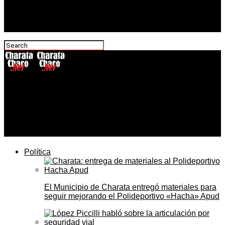
CharataChaco.Net
Quiniela Poceada sorteo 2293 del 14 de abril de 2026: un
ganador se llevó el pozo mayor de $55,8 millones — los
10 números premiados y todos los resultados
Política
El Municipio de Charata entregó materiales para
seguir mejorando el Polideportivo «Hacha» Apud