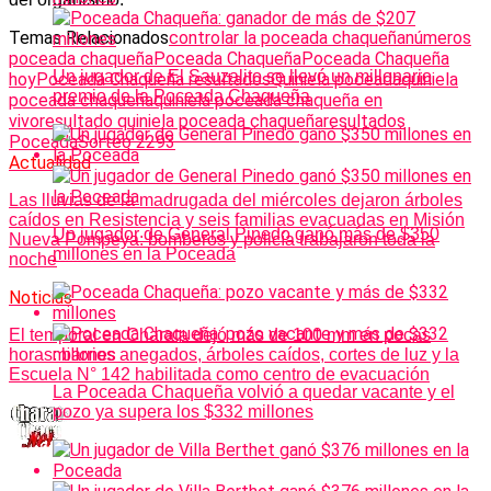
Temas Relacionados
controlar la poceada chaqueña
números
poceada chaqueña
Poceada Chaqueña
Poceada Chaqueña
Un jugador de El Sauzalito se llevó un millonario
hoy
Poceada Chaqueña resultados
Quiniela poceada
quiniela
premio de la Poceada Chaqueña
poceada chaqueña
quiniela poceada chaqueña en
vivo
resultado quiniela poceada chaqueña
resultados
Poceada
Sorteo 2293
Actualidad
Las lluvias de la madrugada del miércoles dejaron árboles
caídos en Resistencia y seis familias evacuadas en Misión
Un jugador de General Pinedo ganó más de $350
Nueva Pompeya: bomberos y policía trabajaron toda la
millones en la Poceada
noche
Noticias
El temporal en Charata dejó más de 100 mm en pocas
horas: barrios anegados, árboles caídos, cortes de luz y la
Escuela N° 142 habilitada como centro de evacuación
La Poceada Chaqueña volvió a quedar vacante y el
pozo ya supera los $332 millones