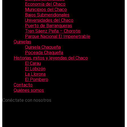
Economía del Chaco
Municipios del Chaco
Bajos Submeridionales
Universidades del Chaco
Puerto de Barranqueras
Tren Sáenz Peña – Chorotis
Parque Nacional El Impenetrable
Quinielas
Quiniela Chaqueña
Poceada Chaqueña
Historias, mitos y leyendas del Chaco
El Carau
El Lobizón
La Llorona
El Pombero
Contacto
Quiénes somos
Conéctate con nosotros