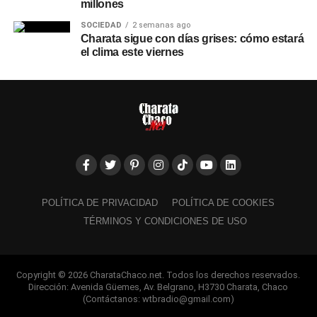
millones
SOCIEDAD
2 semanas ago
Charata sigue con días grises: cómo estará
el clima este viernes
POLÍTICA DE PRIVACIDAD
POLÍTICA DE COOKIES
TÉRMINOS Y CONDICIONES DE USO
Copyright © 2026 CharataChaco.net. Todos los derechos reservados.
Dirección: Avenida Güemes, Av. Belgrano, H3730 Charata, Chaco
(Contáctanos: wtbradio@gmail.com)