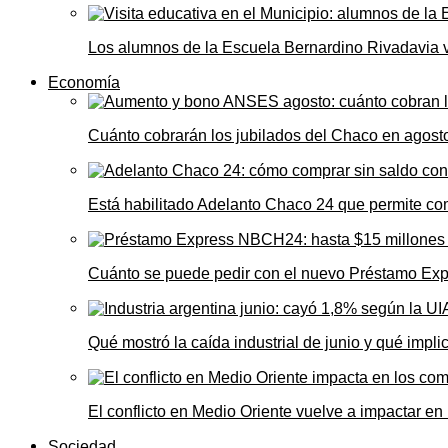
Los alumnos de la Escuela Bernardino Rivadavia vi
Economía
Cuánto cobrarán los jubilados del Chaco en agos
Está habilitado Adelanto Chaco 24 que permite comp
Cuánto se puede pedir con el nuevo Préstamo Ex
Qué mostró la caída industrial de junio y qué impl
El conflicto en Medio Oriente vuelve a impactar e
Sociedad