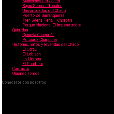
Municipios del Chaco
Bajos Submeridionales
Universidades del Chaco
Puerto de Barranqueras
Tren Sáenz Peña – Chorotis
Parque Nacional El Impenetrable
Quinielas
Quiniela Chaqueña
Poceada Chaqueña
Historias, mitos y leyendas del Chaco
El Carau
El Lobizón
La Llorona
El Pombero
Contacto
Quiénes somos
Conéctate con nosotros