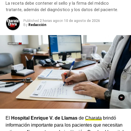
Más
noticias de Charata
en
CharataChaco.Net.
La receta debe contener el sello y la firma del médico
interés en los comercios gastronómicos adheridos.
tratante, además del diagnóstico y los datos del paciente.
Realizar un pago con QR desde
NBCH24
es sencillo: se
Published
2 horas ago
on
10 de agosto de 2026
By
Redacción
ingresa a la aplicación, se selecciona el ícono QR, se
escanea el código de la terminal y se confirma el pago,
con acreditación inmediata.
Cómo acceder a Tarjeta Tuya
Quienes ya cuentan con
Tarjeta Tuya
pueden habilitarla
de forma rápida a través de distintos canales: vía
telefónica, llamando al 0800-888-6224, o por WhatsApp
al número verificado 362-416-1290. Quienes aún no la
tienen pueden solicitarla de manera online a través del
formulario en la web oficial de
Nuevo Banco del Chaco
o
en las sucursales de la entidad.
El
Hospital Enrique V. de Llamas
de
Charata
brindó
Desde NBCH remarcaron que nunca solicitará a sus
información importante para los pacientes que necesitan
clientes simulaciones de préstamos, cambios de