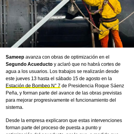
Argentinos
en
argentina.gob.ar/trenes
.
Más información en la página
Tren Sáenz Peña –
Chorotis
TEMAS RELACIONADOS
CHOROTIS
GENERAL PINEDO
HORARIOS TREN CHACO
SEFECHA
SERVICIO REGIONAL NEA
TARIFAS TREN 2026
TREN CHACO
TREN SÁENZ PEÑA CHARATA
Sameep
avanza con obras de optimización en el
TREN SÁENZ PEÑA CHOROTIS
Segundo Acueducto
y aclaró que no habrá cortes de
TRENES ARGENTINOS REGIONALES
agua a los usuarios. Los trabajos se realizarán desde
ACTUALIDAD
este jueves 13 hasta el sábado 15 de agosto en la
El pronóstico del tiempo en el Chaco para la
Estación de Bombeo N° 7
de Presidencia Roque Sáenz
semana de Semana Santa: calor intenso con
Peña, y forman parte del avance de las obras previstas
máximas de hasta 37°C y sin lluvias previstas
para mejorar progresivamente el funcionamiento del
hasta el sábado
sistema.
NOTICIAS
El cierre de SEFECHA no afecta el tren de
Desde la empresa explicaron que estas intervenciones
pasajeros del interior chaqueño: el servicio
forman parte del proceso de puesta a punto y
depende de Trenes Argentinos desde 2010 y