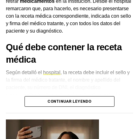
retirar
medicamentos
en la institución. Desde el hospital
contraseñas, instalación de aplicaciones o transferencias
remarcaron que, para hacerlo, es necesario presentarse
de dinero, y recomendaron operar siempre a través de los
con la receta médica correspondiente, indicada con sello
canales oficiales del banco.
y firma del médico tratante, y con todos los datos del
paciente y su diagnóstico.
Qué debe contener la receta
médica
Según detalló el
hospital
, la receta debe incluir el sello y
la firma del médico tratante, el nombre y apellido del
paciente, su número de DNI, el diagnóstico
correspondiente y la medicación indicada, con la dosis
CONTINUAR LEYENDO
correspondiente. El cumplimiento de estos requisitos es
condición necesaria para poder realizar el retiro de los
medicamentos.
Qué hacer ante medicamentos