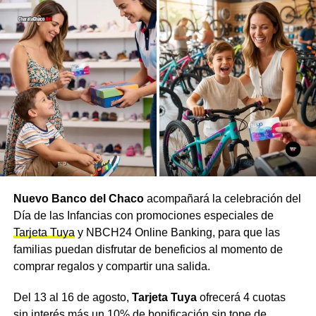
localidad dependerá de las reservas y condiciones de
cada sistema durante el período de intervención.
Charata, entre las localidades
beneficiadas
Las localidades que se beneficiarán progresivamente con
mejores condiciones de caudal son Avia Terai, General
Capdevila, Gancedo, Concepción del Bermejo, Pampa
del Infierno, Los Frentones, Campo Largo, Corzuela, Las
Breñas,
Charata
, General Pinedo y Hermoso Campo.
Nuevo Banco del Chaco
acompañará la celebración del
Una vez culminadas las tareas, se reiniciará la
Día de las Infancias con promociones especiales de
normalización del sistema y la distribución, de acuerdo
Tarjeta Tuya
y NBCH24 Online Banking, para que las
con los tiempos necesarios para la presurización y
familias puedan disfrutar de beneficios al momento de
estabilización de la cañería.
comprar regalos y compartir una salida.
Declaraciones de Sameep
Del 13 al 16 de agosto,
Tarjeta Tuya
ofrecerá 4 cuotas
sin interés más un 10% de bonificación sin tope de