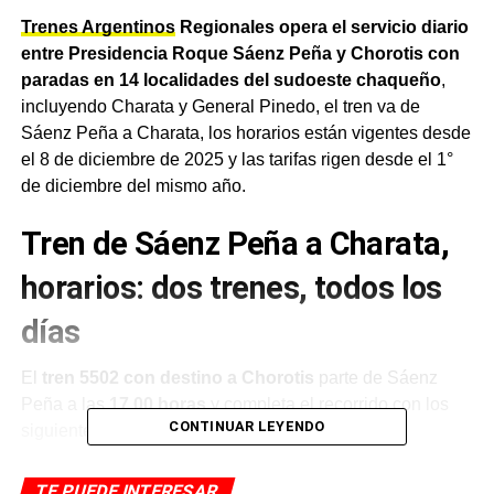
Trenes Argentinos
Regionales opera el servicio diario
entre Presidencia Roque Sáenz Peña y Chorotis con
paradas en 14 localidades del sudoeste chaqueño
,
incluyendo Charata y General Pinedo, el tren va de
Sáenz Peña a Charata, los horarios están vigentes desde
el 8 de diciembre de 2025 y las tarifas rigen desde el 1°
de diciembre del mismo año.
Tren de Sáenz Peña a Charata,
horarios: dos trenes, todos los
días
El
tren 5502 con destino a Chorotis
parte de Sáenz
Peña a las
17.00 horas
y completa el recorrido con los
CONTINUAR LEYENDO
siguientes horarios intermedios:
Napenay
18.02
— Avia Terai
18.44
— Tierra de
TE PUEDE INTERESAR