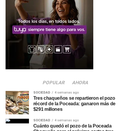
vencidos
Desde la institución también advirtieron que, en caso de
recibir medicamentos con la
fecha de vencimiento
cumplida, los pacientes no deben utilizarlos y deben
dirigirse de manera inmediata al área de Recursos
Humanos o a la Dirección del hospital para informar la
situación.
El
Hospital Enrique V. de Llamas
remarcó su compromiso
de acompañar a los pacientes, cuidar su salud y brindar
una atención segura y de calidad.
POPULAR
AHORA
SOCIEDAD
4 semanas ago
Más
noticias de Charata
en
CharataChaco.Net.
Tres chaqueños se repartieron el pozo
récord de la Poceada: ganaron más de
$291 millones
SOCIEDAD
4 semanas ago
Cuánto quedó el pozo de la Poceada