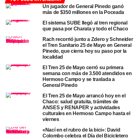
Luchadores
18.51
— Los Hacheros
19.13
— Campo
Un jugador de General Pinedo ganó
Largo
19.18
— Fortín Las Chuñas
19.32
— Corzuela
más de $350 millones en la Poceada
19.47
— Pozo del Indio
19.59
— Las Breñas
20.22
—
El sistema SUBE llegó al tren regional
Charata 20.48
—
General Pinedo 21.42
— Itín
21.13
—
que pasa por Charata y todo el Chaco
Hermoso Campo
22.00
— Venados Grandes
22.27
—
Rach recorrió junto a Zdero y Schneider
Chorotis
22.40
el Tren Sanitario 25 de Mayo en General
Pinedo, que cierra hoy su paso por la
El
tren 5501 con destino a Sáenz Peña
parte de
localidad
Chorotis a las
4.00 horas
y llega a destino a las
9.40
, con
El Tren 25 de Mayo cerró su primera
el recorrido inverso:
semana con más de 3.500 atendidos en
Hermoso Campo y se traslada a
Venados Grandes
04.14
— Hermoso Campo
04.42
— Itín
General Pinedo
04.59
—
General Pinedo 05.31
—
Charata 05.54
— Las
El Tren 25 de Mayo arrancó hoy en el
Breñas
06.20
— Pozo del Indio
06.41
— Corzuela
06.55
Chaco: salud gratuita, trámites de
— Fortín Las Chuñas
07.08
— Campo Largo
07.23
— Los
ANSES y RENAPER y actividades
Hacheros
07.27
— Tierra de Luchadores
07.49
— Avia
culturales en Hermoso Campo hasta el
viernes
Terai
07.58
— Napenay
08.39
— Sáenz Peña
09.40
«Nací en el rubro de la bici»: David
Tarifas vigentes desde
Colombo celebra el Día del Bicicletero