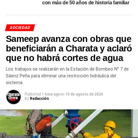
con más de 50 años de historia familiar
diciembre de 2025
Los valores corresponden a un viaje simple expresado en
SOCIEDAD
pesos. Los tramos más consultados desde Charata:
Sameep avanza con obras que
Desde Charata:
General Pinedo $750 — Las Breñas
beneficiarán a Charata y aclaró
$750 — Corzuela $1.150 — Sáenz Peña $1.900 —
que no habrá cortes de agua
Chorotis $1.500
Los trabajos se realizarán en la Estación de Bombeo N° 7 de
Desde Sáenz Peña:
Charata $1.900 — General Pinedo
Sáenz Peña para eliminar una restricción hidráulica del
$2.250 — Chorotis $3.000
sistema.
La tabla completa de tarifas cubre todos los tramos entre
Published
1 hora ago
on
10 de agosto de 2026
By
Redacción
las 15 estaciones del recorrido, con valores que van
desde
$750
para los trayectos más cortos hasta
$3.000
para el recorrido completo entre Sáenz Peña y Chorotis.
Para comprar pasajes y consultar disponibilidad, el
servicio opera a través de la plataforma oficial de
Trenes