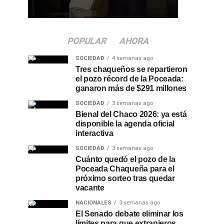
POPULAR
AHORA
SOCIEDAD
4 semanas ago
Tres chaqueños se repartieron
el pozo récord de la Poceada:
ganaron más de $291 millones
SOCIEDAD
3 semanas ago
Bienal del Chaco 2026: ya está
disponible la agenda oficial
interactiva
SOCIEDAD
3 semanas ago
Cuánto quedó el pozo de la
Poceada Chaqueña para el
próximo sorteo tras quedar
vacante
NACIONALES
3 semanas ago
El Senado debate eliminar los
límites para que extranjeros