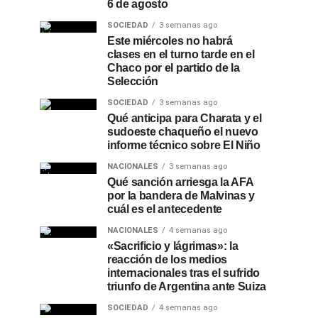
6 de agosto
SOCIEDAD
3 semanas ago
Este miércoles no habrá
clases en el turno tarde en el
Chaco por el partido de la
Selección
SOCIEDAD
3 semanas ago
Qué anticipa para Charata y el
sudoeste chaqueño el nuevo
informe técnico sobre El Niño
NACIONALES
3 semanas ago
Qué sanción arriesga la AFA
por la bandera de Malvinas y
cuál es el antecedente
NACIONALES
4 semanas ago
«Sacrificio y lágrimas»: la
reacción de los medios
internacionales tras el sufrido
triunfo de Argentina ante Suiza
SOCIEDAD
4 semanas ago