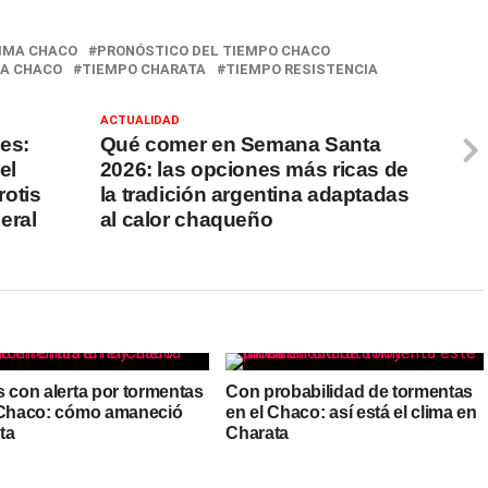
IMA CHACO
PRONÓSTICO DEL TIEMPO CHACO
A CHACO
TIEMPO CHARATA
TIEMPO RESISTENCIA
ACTUALIDAD
es:
Qué comer en Semana Santa
el
2026: las opciones más ricas de
otis
la tradición argentina adaptadas
eral
al calor chaqueño
s con alerta por tormentas
Con probabilidad de tormentas
 Chaco: cómo amaneció
en el Chaco: así está el clima en
ta
Charata