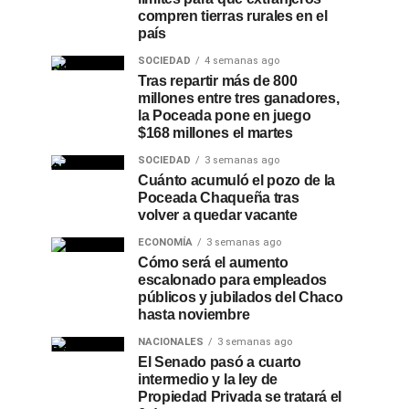
compren tierras rurales en el
país
SOCIEDAD
4 semanas ago
Tras repartir más de 800
millones entre tres ganadores,
la Poceada pone en juego
$168 millones el martes
SOCIEDAD
3 semanas ago
Cuánto acumuló el pozo de la
Poceada Chaqueña tras
volver a quedar vacante
ECONOMÍA
3 semanas ago
Cómo será el aumento
escalonado para empleados
públicos y jubilados del Chaco
hasta noviembre
NACIONALES
3 semanas ago
El Senado pasó a cuarto
intermedio y la ley de
Propiedad Privada se tratará el