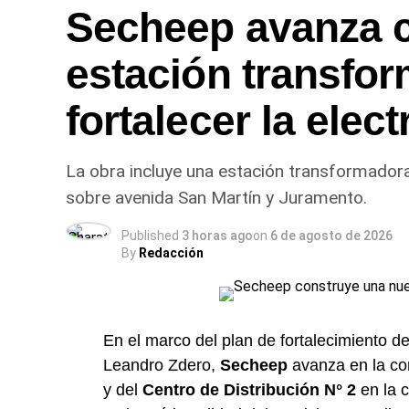
Secheep avanza 
estación transfo
fortalecer la elec
La obra incluye una estación transformadora
sobre avenida San Martín y Juramento.
Published
3 horas ago
on
6 de agosto de 2026
By
Redacción
En el marco del plan de fortalecimiento d
Leandro Zdero,
Secheep
avanza en la co
y del
Centro de Distribución N° 2
en la 