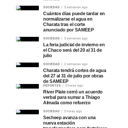
SOCIEDAD
3 semanas ago
Cuántos días puede tardar en
normalizarse el agua en
Charata tras el corte
anunciado por SAMEEP
SOCIEDAD
3 semanas ago
La feria judicial de invierno en
el Chaco será del 20 al 31 de
julio
SOCIEDAD
2 semanas ago
Charata tendrá cortes de agua
del 27 al 31 de julio por obras
de SAMEEP
DEPORTES
3 horas ago
River Plate cerró un acuerdo
verbal para sumar a Thiago
Almada como refuerzo
SOCIEDAD
3 horas ago
Secheep avanza con una
nueva estación