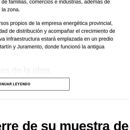
s de familias, comercios e industrias, además de
 la zona.
rsos propios de la empresa energética provincial,
dad de distribución y acompañar el crecimiento de
va infraestructura estará emplazada en un predio
rtín y Juramento, donde funcionó la antigua
cas de la obra
a
estación transformadora
de rebaje de 33 a 13,2
INUAR LEYENDO
tencia de 16 MVA y todos los sistemas de
ando necesarios para garantizar un
alimentada por una nueva línea aérea de media
.520 metros, que se conectará con la nueva
erre de su muestra de
ya construida, además de un tramo de línea