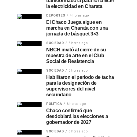
transformadora para fortalecer
la electricidad en Charata
DEPORTES
4 horas ago
El Chaco Juega sigue en
marcha en Charata con una
jornada de básquet 3×3
SOCIEDAD
5 horas ago
NBCH invitó al cierre de su
muestra de arte en el Club
Social de Resistencia
SOCIEDAD
5 horas ago
Habilitaron el período de tacha
para la designación de
supervisores del nivel
secundario
POLÍTICA
6 horas ago
Chaco confirmó que
desdoblará las elecciones a
gobernador de 2027
SOCIEDAD
6 horas ago