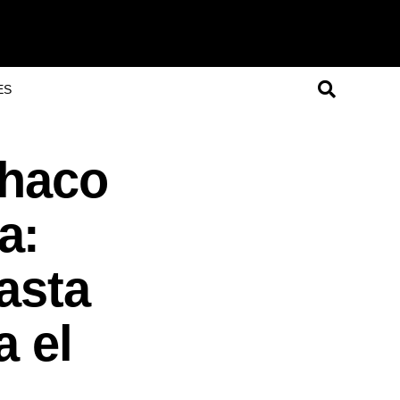
ES
Chaco
a:
asta
a el