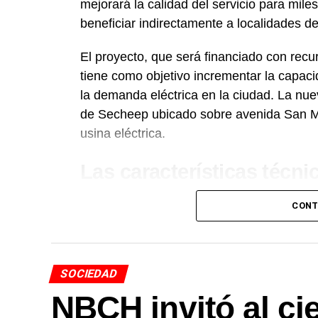
mejorará la calidad del servicio para mile
beneficiar indirectamente a localidades de
El proyecto, que será financiado con recu
tiene como objetivo incrementar la capaci
la demanda eléctrica en la ciudad. La nue
de Secheep ubicado sobre avenida San Ma
usina eléctrica.
Las características técni
La obra contempla la construcción de un
CONT
KV, equipada con un transformador de po
protección, maniobra, medición y telecom
funcionamiento seguro y eficiente. Será 
SOCIEDAD
tensión de 33 KV, con una extensión de 3
NBCH invitó al ci
estación transformadora de alta tensión 
subterránea de 100 metros.