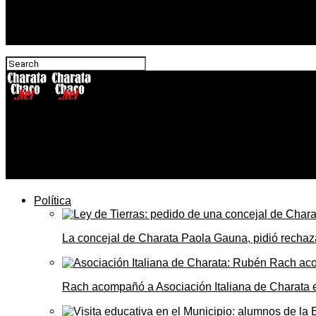
CharataChaco.Net
El cierre de SEFECHA no afecta el tren de pasajeros del i
cambios
Política
La concejal de Charata Paola Gauna, pidió rechaza
Rach acompañó a Asociación Italiana de Charata 