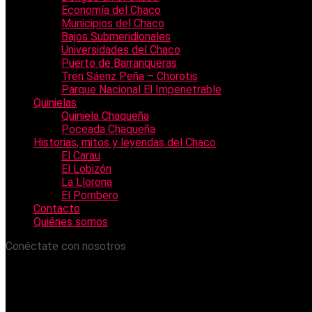
Economía del Chaco
Municipios del Chaco
Bajos Submeridionales
Universidades del Chaco
Puerto de Barranqueras
Tren Sáenz Peña – Chorotis
Parque Nacional El Impenetrable
Quinielas
Quiniela Chaqueña
Poceada Chaqueña
Historias, mitos y leyendas del Chaco
El Carau
El Lobizón
La Llorona
El Pombero
Contacto
Quiénes somos
Conéctate con nosotros