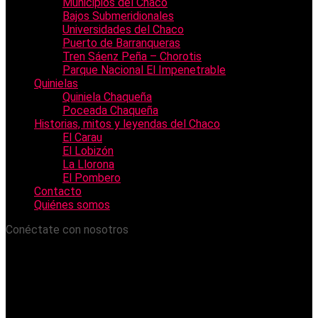
Municipios del Chaco
Bajos Submeridionales
Universidades del Chaco
Puerto de Barranqueras
Tren Sáenz Peña – Chorotis
Parque Nacional El Impenetrable
Quinielas
Quiniela Chaqueña
Poceada Chaqueña
Historias, mitos y leyendas del Chaco
El Carau
El Lobizón
La Llorona
El Pombero
Contacto
Quiénes somos
Conéctate con nosotros