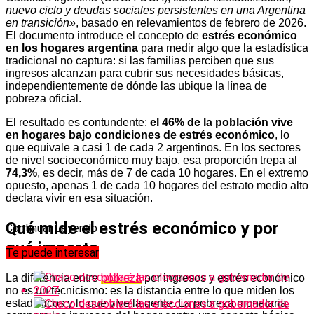
nuevo ciclo y deudas sociales persistentes en una Argentina
en transición»
, basado en relevamientos de febrero de 2026.
El documento introduce el concepto de
estrés económico
en los hogares argentina
para medir algo que la estadística
tradicional no captura: si las familias perciben que sus
ingresos alcanzan para cubrir sus necesidades básicas,
independientemente de dónde las ubique la línea de
pobreza oficial.
El resultado es contundente:
el 46% de la población vive
en hogares bajo condiciones de estrés económico
, lo
que equivale a casi 1 de cada 2 argentinos. En los sectores
de nivel socioeconómico muy bajo, esa proporción trepa al
74,3%
, es decir, más de 7 de cada 10 hogares. En el extremo
opuesto, apenas 1 de cada 10 hogares del estrato medio alto
declara vivir en esa situación.
Qué mide el estrés económico y por
Continuar Leyendo
qué importa
Te puede interesar
La diferencia entre
pobreza
por ingresos y estrés económico
no es un tecnicismo: es la distancia entre lo que miden los
estadísticos y lo que vive la gente. La pobreza monetaria