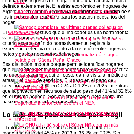
compara los ingresos del hogar contra una canasta básica
definida externamente. El estrés económico en hogares de
Argentina, en cambio, registra la
experiencia subjetiva
de si
Chaco confirmó que desdoblará las elecciones a
los ingresos alcanzan o no para los gastos necesarios del
gobernador de 2027
hogar.
El
ODSA-UCA
sostuvo que el indicador es una herramienta
valiosa complementaria porque, en lugar de utilizar un
criterio externo definido normativamente, registra la
experiencia efectiva en cuanto a la relación entre ingresos
netos y gastos necesarios del hogar.
Sameep confirmó cuándo se normalizará el agua
potable en Sáenz Peña, Chaco
Esa distinción importa porque permite identificar hogares
que estadísticamente no son pobres pero que en la práctica
no pueden pagar el alquiler, postergan la visita al médico o
atrasan el
pago
de servicios. El atraso en el pago de
servicios bajó del 29% en 2024 al 21,2% en 2025, mientras
que la privación en recursos de salud pasó del 41% al 32,6%
en el mismo período. Son mejoras reales, pero sobre una
Monteoliva encabezó el II Consejo Regional de
base de privación todavía muy alta.
Seguridad Interior con foco en el NEA
La baja de la pobreza: real pero frágil
El informe reconoce que hubo avances. La pobreza
monetaria pasó del 45% en 2023 al 36,2% en 2025. Sin