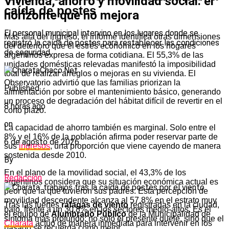
Vivienda, ahorro y movilidad social: el
caída de postes
horizonte que no mejora
El personal municipal intervino en los lugares donde se
Más allá del ingreso, el informe identifica otras dimensiones
registró la caída de postes para restablecer las condiciones
del deterioro que el estrés económico en los hogares
de seguridad.
argentinos expresa de forma cotidiana. El 55,3% de las
unidades domésticas relevadas manifestó la imposibilidad
total de realizar arreglos o mejoras en su vivienda. El
Observatorio advirtió que las familias priorizan la
Published
alimentación por sobre el mantenimiento básico, generando
un proceso de degradación del hábitat difícil de revertir en el
8 horas ago
corto plazo.
on
La capacidad de ahorro también es marginal. Solo entre el
8% y el 16% de la población afirma poder reservar parte de
6 de agosto de 2026
sus
ingresos
, una proporción que viene cayendo de manera
sostenida desde 2010.
By
En el plano de la movilidad social, el 43,3% de los
Redacción
argentinos considera que su situación económica actual es
peor que la que tuvieron sus padres. Esta percepción de
movilidad descendente alcanza al 57,8% en el estrato muy
Tras las fuertes
ráfagas de viento
registradas en la ciudad,
bajo, frente a un 30,8% en los sectores medio-altos. Es el
el equipo de
Alumbrado Público
de la Municipalidad de
síntoma más profundo: no solo el presente duele, sino que el
Charata
actuó de manera inmediata para intervenir en los
pasado se recuerda como mejor.