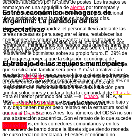
sectores afectados por la caída de postes. Los trabajos se
enmarcan en una seguidilla de
alertas
por tormentas y
Estrés económico en hogares de
vientos intensos que el Servicio Meteorológico Nacional
viene emitiendo para la región en los últimos días.
Argentina: La paradoja de las
expectativas
Con compromiso y rapidez, el personal llevó adelante las
tareas necesarias para asegurar el área, restablecer las
condiciones de seguridad y avanzar con los trabajos de
Hay, sin embargo, una tensión que el informe señala con
reparación, minimizando los riesgos para quienes transitan
precisión: los argentinos son pesimistas sobre el país pero
por esos lugares.
relativamente optimistas sobre su propio futuro. El 39% de
los hogares proyecta que la situación económica de
El trabajo de los equipos municipales
Argentina empeorará en 2026, pero solo el 20,6% anticipa
que su situación familiar será peor. Y más llamativo aún:
alrededor del 82% cree que sus hijos o nietos tendrán más
Desde el
Municipio
destacaron que estas acciones reflejan
oportunidades que ellos, expectativa que sube al 85,9% en
el compromiso de los trabajadores municipales, que
los hogares de nivel socioeconómico muy bajo.
responden con responsabilidad ante cada situación para
brindar soluciones y cuidar a toda la comunidad de
Charata
.
Para el interior profundo del país —el
Chaco
, el NEA, el
NOA— donde los sectores de nivel socioeconómico bajo y
Más
noticias de Charata
en
CharataChaco.Net.
muy bajo tienen mayor peso relativo en la estructura social
que en el Gran Buenos Aires, los números del ODSA no son
Continuar Leyendo
una abstracción académica. Son el retrato de lo que sucede
en los barrios, en los comedores comunitarios y en los
Sociedad
almacenes de barrio donde la libreta sigue siendo moneda
de curso legal no declarada. El estrés económico no