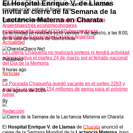
El Hospital Enrique V. de Llamas
aparece en el índice de inflación, pero está en cada
conversación sobre el fin de mes.
invita al cierre de la Semana de la
Lactancia Materna en Charata
Temas Relacionados
Chaco
deuda social
economía
Argentina
estrés económico
hogares
argentinos
Inflación
NEA
ODSA
Pobreza
pobreza
La actividad se realizará este viernes 7 de agosto, a las 8:00,
Argentina
UCA
Universidad Católica Argentina
en la sala de espera de Obstetricia.
Actualidad
La Lotería Chaqueña no realizará sorteos ni tendrá actividad
administrativa el martes 24 de marzo por el feriado nacional
Published
del Día de la Memoria
9 horas ago
Noticias
on
La Poceada Chaqueña quedó vacante en el sorteo 2283 y
acumula un pozo de 154 millones de pesos para el próximo
6 de agosto de 2026
juego
By
Redacción
El
Hospital Enrique V. de Llamas
de
Charata
anunció el
cierre de la Semana Mundial de la
Lactancia Materna
, bajo