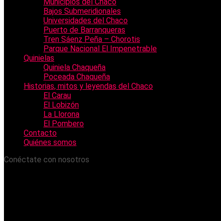
Municipios del Chaco
Bajos Submeridionales
Universidades del Chaco
Puerto de Barranqueras
Tren Sáenz Peña – Chorotis
Parque Nacional El Impenetrable
Quinielas
Quiniela Chaqueña
Poceada Chaqueña
Historias, mitos y leyendas del Chaco
El Carau
El Lobizón
La Llorona
El Pombero
Contacto
Quiénes somos
Conéctate con nosotros