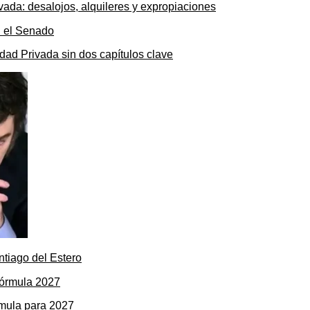
ada: desalojos, alquileres y expropiaciones
dad Privada sin dos capítulos clave
ntiago del Estero
rmula para 2027