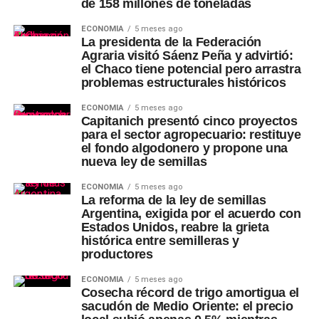
de 158 millones de toneladas
ECONOMÍA
5 meses ago
La presidenta de la Federación
Agraria visitó Sáenz Peña y advirtió:
el Chaco tiene potencial pero arrastra
problemas estructurales históricos
ECONOMÍA
5 meses ago
Capitanich presentó cinco proyectos
para el sector agropecuario: restituye
el fondo algodonero y propone una
nueva ley de semillas
ECONOMÍA
5 meses ago
La reforma de la ley de semillas
Argentina, exigida por el acuerdo con
Estados Unidos, reabre la grieta
histórica entre semilleras y
productores
ECONOMÍA
5 meses ago
Cosecha récord de trigo amortigua el
sacudón de Medio Oriente: el precio