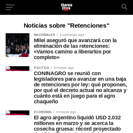
Noticias sobre "Retenciones"
NACIONALES
2 semanas ago
Milei aseguró que avanzará con la
eliminación de las retenciones:
«Vamos camino a liberarlos por
completo»
POLÍTICA
4 meses ago
CONINAGRO se reunió con
legisladores para avanzar en una baja
de retenciones por ley: qué proponen,
por qué el decreto actual no alcanza y
cuánto está en juego para el agro
chaqueño
ECONOMÍA
4 meses ago
El agro argentino liquidó USD 2.032
millones en marzo y se acerca la
cosecha gruesa: récord proyectado