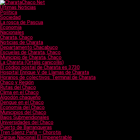
Últimas Noticias
Política
Sociedad
La rosca de Pascua
Economía
Nacionales
Charata, Chaco
Noticias de Charata
Departamento Chacabuco
Escuelas de Charata, Chaco
Municipio de Charata, Chaco
La Charata (Ortalis canicollis)
El código postal de Charata es 3730
Hospital Enrique V. de Llamas de Charata
Horarios de colectivos: Terminal de Charata
Chaco y Región
Rutas del Chaco
Clima en el Chaco
Algodón chaqueño
Dengue en el Chaco
Economía del Chaco
Municipios del Chaco
Bajos Submeridionales
Universidades del Chaco
Puerto de Barranqueras
Tren Sáenz Peña – Chorotis
Parque Nacional El Impenetrable