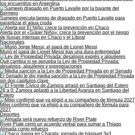
los encuentros en Argentina
Sameep ejecuta tareas de dragado en Puerto Lavalle para
garantizar el agua cruda
Alerta por el «Súper Niño»: crece la prevención por el riesgo
de lluvias intensas en Chaco y el Litoral
Nacionales
Murió el papá de Lionel Messi tras una dura enfermedad
Qué cambia si se aprueba la Ley de Propiedad Privada:
desalojos, alquileres y expropiaciones
El Senado le dio media sanción a la Ley de Propiedad Privada
sin dos capítulos clave
26 a 0: Zamora aplastó a la Libertad Avanza en Santiago del
Estero
Milei confirmó que ya eligió a su compañero de fórmula para
2027
Deportes
River Plate cerró un acuerdo verbal para sumar a Thiago
Almada como refuerzo