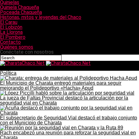
Quinielas
Quiniela Chaqueña
Poceada Chaqueña
Historias, mitos y leyendas del Chaco
El Carau
El Lobizón
La Llorona
El Pombero
Contacto
Quiénes somos
Conéctate con nosotros
CharataChaco.Net
Política
El Municipio de Charata entregó materiales para seguir
mejorando el Polideportivo «Hacha» Apud
La jueza de Faltas Provincial destacó la articulación por la
seguridad vial en Charata
El subsecretario de Seguridad Vial destacó el trabajo conjunto
con el Municipio de Charata
Rach encabezó una reunión para reforzar la seguridad vial en
Charata