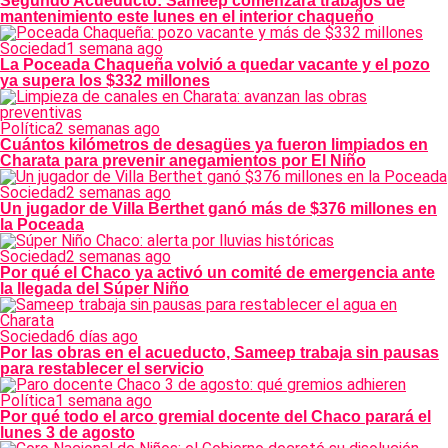
Segundo Acueducto: Sameep comenzará trabajos de
mantenimiento este lunes en el interior chaqueño
Sociedad
1 semana ago
La Poceada Chaqueña volvió a quedar vacante y el pozo
ya supera los $332 millones
Política
2 semanas ago
Cuántos kilómetros de desagües ya fueron limpiados en
Charata para prevenir anegamientos por El Niño
Sociedad
2 semanas ago
Un jugador de Villa Berthet ganó más de $376 millones en
la Poceada
Sociedad
2 semanas ago
Por qué el Chaco ya activó un comité de emergencia ante
la llegada del Súper Niño
Sociedad
6 días ago
Por las obras en el acueducto, Sameep trabaja sin pausas
para restablecer el servicio
Política
1 semana ago
Por qué todo el arco gremial docente del Chaco parará el
lunes 3 de agosto