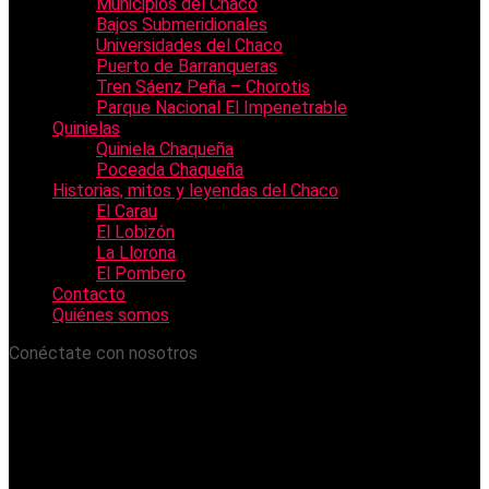
Municipios del Chaco
Bajos Submeridionales
Universidades del Chaco
Puerto de Barranqueras
Tren Sáenz Peña – Chorotis
Parque Nacional El Impenetrable
Quinielas
Quiniela Chaqueña
Poceada Chaqueña
Historias, mitos y leyendas del Chaco
El Carau
El Lobizón
La Llorona
El Pombero
Contacto
Quiénes somos
Conéctate con nosotros