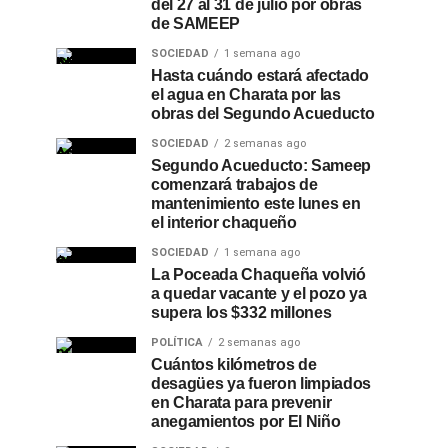
del 27 al 31 de julio por obras
de SAMEEP
SOCIEDAD
1 semana ago
Hasta cuándo estará afectado
el agua en Charata por las
obras del Segundo Acueducto
SOCIEDAD
2 semanas ago
Segundo Acueducto: Sameep
comenzará trabajos de
mantenimiento este lunes en
el interior chaqueño
SOCIEDAD
1 semana ago
La Poceada Chaqueña volvió
a quedar vacante y el pozo ya
supera los $332 millones
POLÍTICA
2 semanas ago
Cuántos kilómetros de
desagües ya fueron limpiados
en Charata para prevenir
anegamientos por El Niño