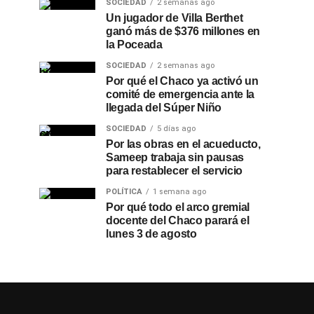
SOCIEDAD
2 semanas ago
Un jugador de Villa Berthet
ganó más de $376 millones en
la Poceada
SOCIEDAD
2 semanas ago
Por qué el Chaco ya activó un
comité de emergencia ante la
llegada del Súper Niño
SOCIEDAD
5 días ago
Por las obras en el acueducto,
Sameep trabaja sin pausas
para restablecer el servicio
POLÍTICA
1 semana ago
Por qué todo el arco gremial
docente del Chaco parará el
lunes 3 de agosto