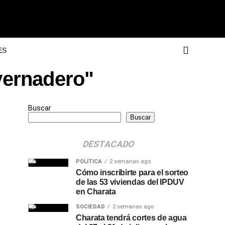
ES
vernadero"
Buscar
Buscar
DESTACADO
POLÍTICA
2 semanas ago
Cómo inscribirte para el sorteo
de las 53 viviendas del IPDUV
en Charata
SOCIEDAD
2 semanas ago
Charata tendrá cortes de agua