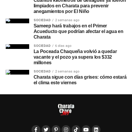
Cuántos kilómetros de desagües ya fueron
limpiados en Charata para prevenir
anegamientos por El Niño
SOCIEDAD
2 semanas ago
Sameep hará trabajos en el Primer
Acueducto que podrían afectar el agua en
Charata
SOCIEDAD
6 días ago
La Poceada Chaqueña volvió a quedar
vacante y el pozo ya supera los $332
millones
SOCIEDAD
2 semanas ago
Charata sigue con días grises: cómo estará
el clima este viernes