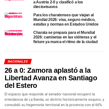
a Austria 2-0 y clasificó a los
entre las piernas de los rivales para el capitán, que
dieciseisavos
recibió solo, trasladó con la zurda y la clavó lejos del
Para los charatenses que viajan al
alcance de Luca Zidane. Un zurdazo de manual.
Mundial 2026: visa, seguro médico,
estafas y normas en Estados Unidos
El segundo llegó al 60, cuando Messi empujó sin
Charata se prepara para el Mundial
oposición tras un rebote de Zidane ante el remate de Mac
2026: camisetas en las vidrieras y el
Allister. Ese gol le igualó con Ronaldo Nazário como
fixture ya marca el ritmo de la ciudad
goleador histórico hasta ese instante. El tercero, el del
récord absoluto, llegó al 76: recibió un pase desde la
izquierda de Nicolás González, dejó a un rival en el
NACIONALES
camino y esquinó su remate para vencer al arquero
26 a 0: Zamora aplastó a la
argelino y sellar la victoria. Más de 65.000 espectadores
en el Arrowhead Stadium lo ovacionaron de pie.
Libertad Avanza en Santiago
del Estero
Lionel Scaloni completó la rotación final con las entradas
de Nico Paz y Nicolás Otamendi por Messi y Cristian
El espacio que responde al senador nacional recuperó la
Romero respectivamente. Argelia, que no contó con
intendencia de La Banda, un distrito históricamente esquivo, y
Riyad Mahrez en el once inicial, no generó peligro real en
consolidó su hegemonía territorial en la provincia con el 66%
todo el partido.