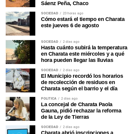
Sáenz Peña, Chaco
SOCIEDAD
23 horas ago
Cómo estará el tiempo en Charata
este jueves 6 de agosto
SOCIEDAD
2 días ago
Hasta cuánto subirá la temperatura
en Charata este miércoles y a qué
hora pueden llegar las lluvias
SOCIEDAD
2 días ago
El Municipio recordó los horarios
de recolección de residuos en
Charata según el barrio y el día
POLÍTICA
2 días ago
La concejal de Charata Paola
Gauna, pidió rechazar la reforma
de la Ley de Tierras
SOCIEDAD
2 días ago
Charata abrió inscripciones a