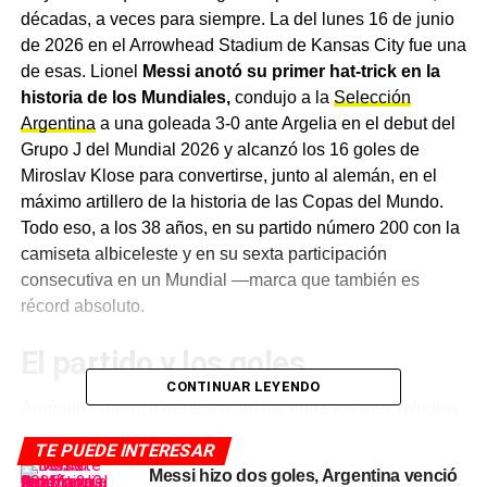
décadas, a veces para siempre. La del lunes 16 de junio
de 2026 en el Arrowhead Stadium de Kansas City fue una
de esas. Lionel
Messi anotó su primer hat-trick en la
historia de los Mundiales,
condujo a la
Selección
Argentina
a una goleada 3-0 ante Argelia en el debut del
Grupo J del Mundial 2026 y alcanzó los 16 goles de
Miroslav Klose para convertirse, junto al alemán, en el
máximo artillero de la historia de las Copas del Mundo.
Todo eso, a los 38 años, en su partido número 200 con la
camiseta albiceleste y en su sexta participación
consecutiva en un Mundial —marca que también es
récord absoluto.
El partido y los goles
CONTINUAR LEYENDO
Argentina arrancó frenética: en los primeros diez minutos
le anularon dos goles por offside, a
Messi
y al argelino
TE PUEDE INTERESAR
Fares Chaibi. El 1-0 llegó al minuto 17. Rodrigo De Paul
Messi hizo dos goles, Argentina venció
levantó la cabeza desde el mediocampo y filtró un pase