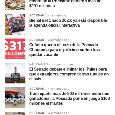
récord de la Poceada: ganaron más de
niños y jóvenes de entre 8 y 15 años, además de la
$291 millones
divulgación del repertorio coral universal y argentino.
SOCIEDAD
4 semanas ago
A lo largo de su historia, el elenco realizó giras por todo el
Bienal del Chaco 2026: ya está disponible
la agenda oficial interactiva
país y representó a la Argentina en certámenes
internacionales en América Latina y Europa.
La
formación se caracterizaba por ofrecer conciertos
SOCIEDAD
3 semanas ago
gratuitos
en salas oficiales, templos y escuelas públicas,
Cuánto quedó el pozo de la Poceada
Chaqueña para el próximo sorteo tras
además de colaborar habitualmente con la Orquesta
quedar vacante
Nacional de Música Argentina y la Orquesta Sinfónica
Nacional.
NACIONALES
3 semanas ago
El Senado debate eliminar los límites para
Situación del personal y
que extranjeros compren tierras rurales en
el país
reclamos en el sector cultural
SOCIEDAD
4 semanas ago
Tras repartir más de 800 millones entre tres
La medida genera incertidumbre sobre el destino laboral
ganadores, la Poceada pone en juego $168
de los directores, asistentes técnicos y personal de
millones el martes
acompañamiento que integraban el equipo de trabajo.
SOCIEDAD
3 semanas ago