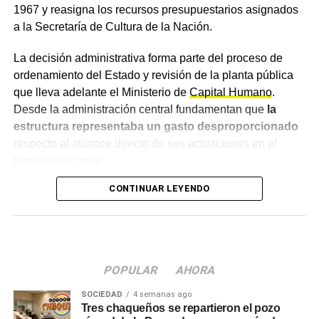
Inocencia Fiscal pero descartan declarar dólares
1967 y reasigna los recursos presupuestarios asignados
todos modos, que una parte de la población todavía no
no exteriorizados
a la Secretaría de Cultura de la Nación.
percibe plenamente los efectos del programa económico,
aunque sostuvo que los resultados continuarán
La decisión administrativa forma parte del proceso de
consolidándose con el paso del tiempo. También destacó
ordenamiento del Estado y revisión de la planta pública
el avance del Régimen de Incentivo para Grandes
que lleva adelante el Ministerio de
Capital Humano
.
Inversiones (
RIGI
), al señalar que ya existen proyectos
Desde la administración central fundamentan que
la
aprobados por miles de millones de dólares y otros que
estructura representaba un gasto desproporcionado
continúan en evaluación.
respecto al alcance directo de sus actuaciones en el
territorio nacional.
CONTINUAR LEYENDO
El origen del elenco vocal y su
trayectoria
Fundado bajo la dirección de la maestra Vilma Gorini de
POPULAR
AHORA
Teseo,
la agrupación funcionó de forma
ininterrumpida durante casi seis décadas.
El
SOCIEDAD
4 semanas ago
organismo tenía como objetivo la formación musical de
Tres chaqueños se repartieron el pozo