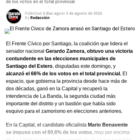
de los votos en el total provincial.
Los récords de una noche única
Published
4 días ago
on
3 de agosto de 2026
By
Redacción
El hat-trick no fue el único hito de la noche. Este fue el
partido número 27 de Messi en Mundiales y su
sexta
El Frente Cívico por Santiago, la coalición que lidera el
participación consecutiva
—2006, 2010, 2014, 2018,
senador nacional
Gerardo Zamora, obtuvo una victoria
2022 y 2026—. Nadie antes había jugado seis
Copas del
contundente en las elecciones municipales de
Mundo
. Y en todas marcó al menos un gol. Diario de
Santiago del Estero
, disputadas este domingo, y
Morelos
alcanzó el 66% de los votos en el total provincial.
El
Los goles llegaron exactamente veinte años después del
espacio, que gobierna la provincia desde hace más de
día en que Messi debutó con Argentina en un
Mundial
, en
dos décadas, ganó en la Capital y recuperó la
un partido contra Serbia y Montenegro en Alemania 2006,
intendencia de La Banda, la segunda ciudad más
en el que también marcó. La simetría de la historia no
importante del distrito y un bastión que había sido
podría haber sido más perfecta. Además, el rosarino
esquivo para el zamorismo en elecciones anteriores.
celebró su partido número 200 con Argentina y elevó
En la Capital, el candidato oficialista
Mario Benavente
hasta 120 su cuenta goleadora con la Albiceleste.
se impuso con el 60,6% de los votos,
muy por encima
de
La Libertad Avanza
, que quedó en un lejano segundo