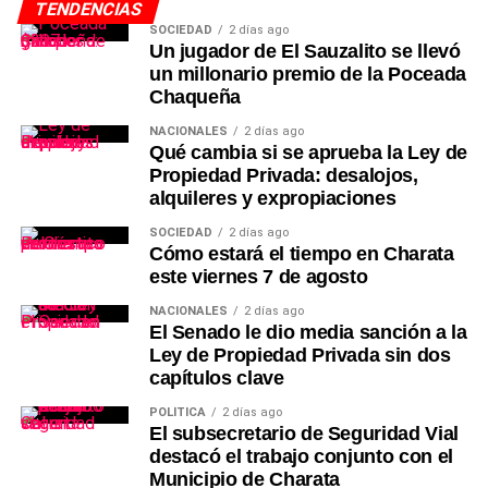
TENDENCIAS
SOCIEDAD
2 días ago
Un jugador de El Sauzalito se llevó
un millonario premio de la Poceada
Chaqueña
NACIONALES
2 días ago
Qué cambia si se aprueba la Ley de
Propiedad Privada: desalojos,
alquileres y expropiaciones
SOCIEDAD
2 días ago
Cómo estará el tiempo en Charata
este viernes 7 de agosto
NACIONALES
2 días ago
El Senado le dio media sanción a la
Ley de Propiedad Privada sin dos
capítulos clave
POLÍTICA
2 días ago
El subsecretario de Seguridad Vial
destacó el trabajo conjunto con el
Municipio de Charata