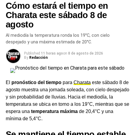
Cómo estará el tiempo en
permitida en el país de destino.
Charata este sábado 8 de
Qué hacer ante una emergencia
agosto
El número de emergencias en Estados Unidos es el
911
.
Al mediodía la temperatura ronda los 19°C, con cielo
Para problemas de salud leves o moderados, la
despejado y una máxima estimada de 20°C.
Cancillería recomienda acudir a los denominados
Urgent
Published
11 horas ago
on
8 de agosto de 2026
Care
, centros de atención médica rápida con costos
By
Redacción
generalmente inferiores a los de los hospitales. Tener
contratado un seguro médico con buena cobertura es, en
ese contexto, una necesidad real:
una consulta de
El
pronóstico del tiempo
para
Charata
este sábado 8 de
urgencias sin seguro en Estados Unidos puede
agosto muestra una jornada soleada, con cielo despejado
costar varios cientos de dólares.
y sin probabilidad de lluvias. Hacia el mediodía, la
Cómo evitar estafas con
temperatura se ubica en torno a los 19°C, mientras que se
espera una
temperatura máxima
de 20,4°C y una
alojamientos y alquileres
mínima de 5,4°C.
Las estafas en reservas de hospedaje son uno de los
Se mantiene el tiempo estable