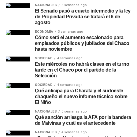
NACIONALES
3 semanas ago
A su vez, recomiendan volcar siempre el contenido dentro
El Senado pasó a cuarto intermedio y la ley
de Propiedad Privada se tratará el 6 de
de un vaso o copa. Esta práctica permite la liberación del
agosto
exceso de gas carbónico, reduciendo la sensación de
pesadez e hinchazón y resaltando las notas del lúpulo y
ECONOMÍA
3 semanas ago
Cómo será el aumento escalonado para
la cebada.
empleados públicos y jubilados del Chaco
hasta noviembre
Podés consultar más informes de consumo, tendencias
SOCIEDAD
4 semanas ago
urbanas y notas de
Sociedad
en nuestro
sitio web
.
Este miércoles no habrá clases en el turno
tarde en el Chaco por el partido de la
Selección
SOCIEDAD
4 semanas ago
Qué anticipa para Charata y el sudoeste
chaqueño el nuevo informe técnico sobre
El Niño
NACIONALES
3 semanas ago
Qué sanción arriesga la AFA por la bandera
de Malvinas y cuál es el antecedente
NACIONALES
4 semanas ago