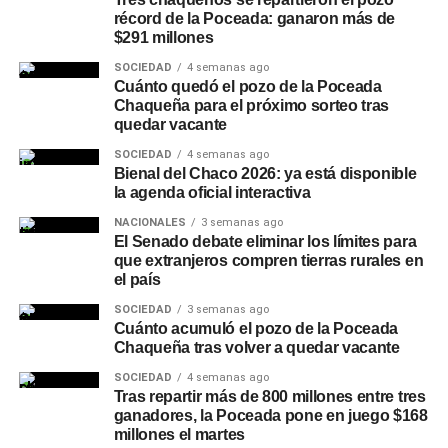
que buscan balancear hidratación o conducir sin
récord de la Poceada: ganaron más de
riesgos sin abandonar el ritual social.
$291 millones
Mapeo de maridajes: La cerveza amplió su
SOCIEDAD
4 semanas ago
presencia en la gastronomía formal, combinándose
Cuánto quedó el pozo de la Poceada
con carnes a las brasas, pastas e incluso postres.
Chaqueña para el próximo sorteo tras
quedar vacante
Canales de compra directos: Las plataformas de
SOCIEDAD
4 semanas ago
envío a domicilio registraron subas constantes en
Bienal del Chaco 2026: ya está disponible
la demanda, especialmente durante eventos
la agenda oficial interactiva
deportivos de gran escala.
NACIONALES
3 semanas ago
El Senado debate eliminar los límites para
Secretos para servirla y
que extranjeros compren tierras rurales en
el país
conservar la calidad
SOCIEDAD
3 semanas ago
Cuánto acumuló el pozo de la Poceada
Especialistas del sector señalan que la forma de servido
Chaqueña tras volver a quedar vacante
resulta determinante para apreciar los aromas y evitar
SOCIEDAD
4 semanas ago
molestias digestivas. La presencia de dos dedos de
Tras repartir más de 800 millones entre tres
espuma es obligatoria para proteger la bebida del
ganadores, la Poceada pone en juego $168
millones el martes
contacto con el oxígeno y retener la gasificación.