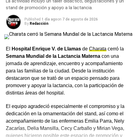
La actividad incluyó un taller didáctico, degustaciones y un
sostendrá hasta el miércoles, con una máxima de 16,6°C.
stand de promoción y apoyo a la lactancia.
respetar
El jueves se espera la jornada más fría de la semana, con
una máxima de 13,9°C y una probabilidad de lluvias del
Published
1 día ago
on
7 de agosto de 2026
La guía pone especial énfasis en las normas de
20%, mientras que hacia el viernes y el sábado siguiente
By
Redacción
convivencia.
las temperaturas se recuperarían levemente, con una
Está prohibido consumir alcohol en la vía
pública
chance de precipitaciones que treparía al 25% para esa
y dentro de vehículos, incluso si el conductor no
consumió. La edad mínima para comprar y consumir
fecha.
El
Hospital Enrique V. de Llamas
de
Charata
cerró la
alcohol es de
21 años
, un límite más alto que en
Semana Mundial de la Lactancia Materna
con una
Ante el descenso de temperaturas previsto para los
Argentina. Los controles de seguridad en estadios y sitios
jornada de aprendizaje, encuentro y acompañamiento
próximos días, se recomienda a los vecinos de Charata
turísticos suelen ser estrictos. La Cancillería recomienda
para las familias de la ciudad. Desde la institución
abrigarse adecuadamente, en especial durante las horas
evitar discusiones o enfrentamientos y recuerda que en
destacaron que se trató de un espacio pensado para
de la madrugada.
distintos estados de EE.UU. la portación de armas es
promover y apoyar la lactancia, con la participación de
legal bajo determinadas condiciones: un contexto
distintas áreas del hospital.
Más
noticias de Charata
en
CharataChaco.Net.
diferente al argentino que conviene tener presente.
El equipo agradeció especialmente el compromiso y la
Cómo ingresar a los estadios
dedicación en la ornamentación del stand, así como el
acompañamiento de las enfermeras Emilia Parra, Nely
Las entradas deberán exhibirse de forma
digital desde el
Zacarías, Delia Mansilla, Cecy Carballo y Mirian Vega,
teléfono celular.
No serán válidas las capturas de
quienes hicieron posible este espacio de promoción y