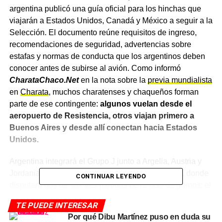
argentina publicó una guía oficial para los hinchas que
viajarán a Estados Unidos, Canadá y México a seguir a la
Selección. El documento reúne requisitos de ingreso,
recomendaciones de seguridad, advertencias sobre
estafas y normas de conducta que los argentinos deben
conocer antes de subirse al avión. Como informó
CharataChaco.Net
en la nota sobre la
previa mundialista
en
Charata
, muchos charatenses y chaqueños forman
parte de ese contingente:
algunos vuelan desde el
aeropuerto de Resistencia, otros viajan primero a
Buenos Aires y desde allí conectan hacia Estados
Unidos.
Argentina integrará el Grupo J junto a Argelia, Austria y
Jordania. La Selección hará base en Kansas City, donde
CONTINUAR LEYENDO
disputará dos de sus tres partidos de la fase de grupos: el
debut ante Argelia el martes 16 de junio, y el cierre ante
TE PUEDE INTERESAR
Jordania el sábado 27 de junio. El partido ante Austria se
Por qué Dibu Martínez puso en duda su
jugará en Dallas el lunes 22 de junio.