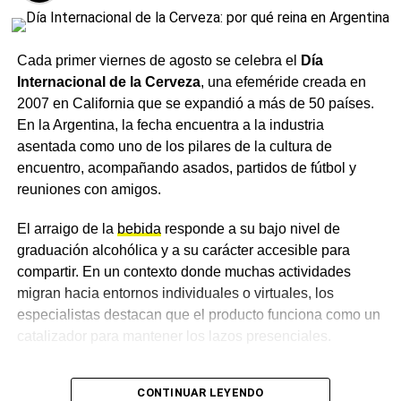
UNCAUS presentó en Charata dos cursos
El
hospital
destacó especialmente a todas las mamás y
gratuitos de marketing y community manager
familias que participaron, compartieron sus experiencias
para residentes del Departamento Chacabuco
y se acercaron para conocer más sobre este alimento
Cada primer viernes de agosto se celebra el
Día
NOTICIAS
único e irremplazable. Desde la institución remarcaron
Internacional de la Cerveza
, una efeméride creada en
52 años de la maniobra de Heimlich: la técnica
que la leche materna no solo alimenta, sino que protege,
que revolucionó los primeros auxilios y que
2007 en California que se expandió a más de 50 países.
fortalece el vínculo entre mamá y bebé y aporta
cualquier persona puede aprender
En la Argentina, la fecha encuentra a la industria
beneficios para todo el binomio, para un comienzo
asentada como uno de los pilares de la cultura de
saludable de la vida.
encuentro, acompañando asados, partidos de fútbol y
reuniones con amigos.
El hospital invitó a seguir sumando acciones que
sostengan la
lactancia
, ya que consideran que apoyarla
El arraigo de la
bebida
responde a su bajo nivel de
es una responsabilidad de toda la comunidad.
graduación alcohólica y a su carácter accesible para
compartir. En un contexto donde muchas actividades
Más
noticias de Charata
en
CharataChaco.Net.
migran hacia entornos individuales o virtuales, los
especialistas destacan que el producto funciona como un
catalizador para mantener los lazos presenciales.
Cambios en las preferencias y
CONTINUAR LEYENDO