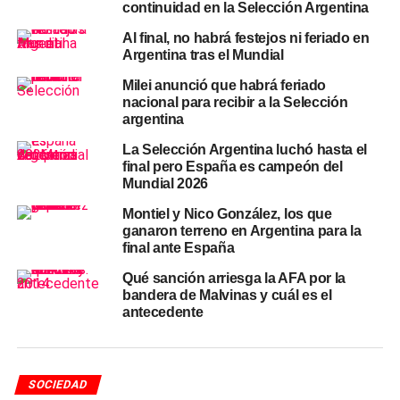
continuidad en la Selección Argentina
Qué necesitan los argentinos
Al final, no habrá festejos ni feriado en
Argentina tras el Mundial
para entrar a Estados Unidos
Milei anunció que habrá feriado
nacional para recibir a la Selección
La Cancillería recordó que para ingresar al país es
argentina
obligatorio contar con
pasaporte argentino vigente y
La Selección Argentina luchó hasta el
visa estadounidense
. También recomendó llevar los
final pero España es campeón del
pasajes de ida y vuelta, comprobantes de solvencia
Mundial 2026
económica y contratar un seguro médico con amplia
Montiel y Nico González, los que
cobertura. Sobre los pagos durante la estadía, la guía
ganaron terreno en Argentina para la
sugiere utilizar tarjetas de crédito y débito tanto en
final ante España
formato físico como digital.
Qué sanción arriesga la AFA por la
bandera de Malvinas y cuál es el
Un dato que muchos pueden pasar por alto:
algunos
antecedente
medicamentos disponibles en Argentina pueden no
estar autorizados o comercializarse de manera
diferente en Estados Unidos
. Quien deba llevar
SOCIEDAD
medicación regular debería consultar previamente si está