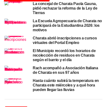
de mayo: el Cabildo, los vendedores ambulantes y los
La concejal de Charata Paola Gauna,
pidió rechazar la reforma de la Ley de
objetos de la época. Las salitas de la mañana tuvieron a
Tierras
cargo la parte artística. Padres y niños participaron en
distintos bailes, y el cierre fue en el patio del jardín con un
La Escuela Agropecuaria de Charata no
participará de la Estudiantina 2026: los
chocolate patrio compartido en familia.
«Terminamos el
motivos
acto recién con un chocolate. Compartimos un
momento ameno, lindo, tranquilo, para charlar,
Charata abrió inscripciones a cursos
virtuales del Portal Empleo
sacarnos fotos y disfrutar del sol»,
describió Ciavoco.
El Municipio recordó los horarios de
Durante la semana previa, cada sala trabajó el tema de la
recolección de residuos en Charata
escarapela.
Las maestras fabricaron
escarapelas
que
según el barrio y el día
fueron repartidas en el barrio y en la escuela,
y los
Rach acompañó a Asociación Italiana
padres participaron desde sus casas elaborando
de Charata en sus 97 años
escarapelas con distintos materiales para una exposición
Hasta cuánto subirá la temperatura en
que se mostró en el acto. Los niños también hicieron un
Charata este miércoles y a qué hora
desfile de sus propias creaciones a lo largo de la
pueden llegar las lluvias
semana.
Las
salitas de 5
no participaron del acto de hoy porque