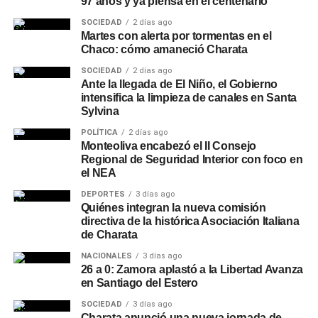
97 años y ya piensa en el centenario
SOCIEDAD
2 días ago
Martes con alerta por tormentas en el
Chaco: cómo amaneció Charata
SOCIEDAD
2 días ago
Ante la llegada de El Niño, el Gobierno
intensifica la limpieza de canales en Santa
Sylvina
POLÍTICA
2 días ago
Monteoliva encabezó el II Consejo
Regional de Seguridad Interior con foco en
el NEA
DEPORTES
3 días ago
Quiénes integran la nueva comisión
directiva de la histórica Asociación Italiana
de Charata
NACIONALES
3 días ago
26 a 0: Zamora aplastó a la Libertad Avanza
en Santiago del Estero
SOCIEDAD
3 días ago
Charata anunció una nueva jornada de