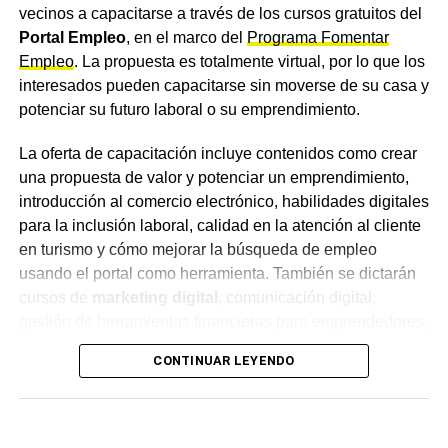
vecinos a capacitarse a través de los cursos gratuitos del
Confirmación de la dirección
Portal Empleo
, en el marco del
Programa Fomentar
Empleo
. La propuesta es totalmente virtual, por lo que los
del colegio
interesados pueden capacitarse sin moverse de su casa y
potenciar su futuro laboral o su emprendimiento.
La directora de la
Escuela Agropecuaria
de Charata,
Patricia Aranda, confirmó que la institución no participará
La oferta de capacitación incluye contenidos como crear
este año de la Estudiantina Municipal. Aranda aclaró que
una propuesta de valor y potenciar un emprendimiento,
el comunicado difundido fue elaborado por los propios
introducción al comercio electrónico, habilidades digitales
alumnos y que la institución notificó formalmente al
para la inclusión laboral, calidad en la atención al cliente
Municipio
sobre la decisión adoptada.
en turismo y cómo mejorar la búsqueda de empleo
usando el portal como herramienta. También se dictarán
Desde la institución pidieron que la determinación sea
cursos de
marketing digital
, comunicación digital,
comprendida y respetada por el resto de la comunidad
gestión de herramientas financieras para emprendedores,
educativa, al tratarse de una decisión tomada con
trabajo digital en entornos colaborativos y refacciones
responsabilidad y pensando en el bienestar de los
CONTINUAR LEYENDO
domiciliarias.
propios estudiantes.
Inscripciones abiertas hasta el
Más
noticias de Charata
en
CharataChaco.Net.