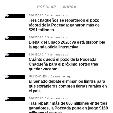
24 de agosto
POPULAR
AHORA
Las
inscripciones
a los cursos gratuitos permanecen
SOCIEDAD
4 semanas ago
abiertas hasta el 24 de agosto, con cupos limitados para
Tres chaqueños se repartieron el pozo
récord de la Poceada: ganaron más de
cada capacitación. Desde el Municipio remarcaron que
$291 millones
se trata de una oportunidad para sumar herramientas
SOCIEDAD
3 semanas ago
digitales y financieras que faciliten tanto la búsqueda de
Bienal del Chaco 2026: ya está disponible
empleo como el desarrollo de un emprendimiento propio.
la agenda oficial interactiva
SOCIEDAD
3 semanas ago
Quienes necesiten información o ayuda para completar el
Cuánto quedó el pozo de la Poceada
trámite pueden acercarse a la
Oficina de Empleo
Chaqueña para el próximo sorteo tras
Municipal
, ubicada en el CEEC, sobre la ruta 89, en el
quedar vacante
horario de 8 a 12 horas. La iniciativa forma parte de las
NACIONALES
3 semanas ago
acciones que impulsa el
Municipio
de Charata junto a la
El Senado debate eliminar los límites para
Secretaría de Trabajo, Empleo y Seguridad Social de la
que extranjeros compren tierras rurales en
el país
Nación para fortalecer la inserción laboral en la región.
SOCIEDAD
4 semanas ago
Más
noticias de Charata
en
CharataChaco.Net.
Tras repartir más de 800 millones entre tres
ganadores, la Poceada pone en juego $168
millones el martes