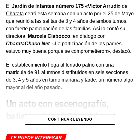
El
Jardín de Infantes número 175 «Víctor Arrudi»
de
Charata
cerró esta semana con un acto por el 25 de Mayo
que reunió a las salitas de 3 y 4 años de ambos turnos,
con fuerte participación de las familias. Así lo contó su
directora,
Marcela Ciabocco
, en diálogo con
CharataChaco.Net
. «La participación de los padres
estuvo muy buena porque se comprometieron», destacó.
El establecimiento llega al feriado patrio con una
matrícula de 91 alumnos distribuidos en seis secciones
de 3, 4 y 5 años en turno mañana y tarde, un número algo
mayor al del año pasado.
Un acto con escenografía,
bailes y chocolate patrio
CONTINUAR LEYENDO
Las salitas de 3 y 4 del turno tarde se encargaron de la
ornamentación del acto, con elementos alegóricos al 25
TE PUEDE INTERESAR