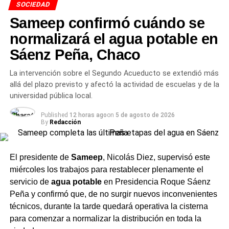
SOCIEDAD
tienen un rol protagónico el lunes:
son los únicos que
desfilan en el acto central.
Sameep confirmó cuándo se
normalizará el agua potable en
Sáenz Peña, Chaco
La intervención sobre el Segundo Acueducto se extendió más
allá del plazo previsto y afectó la actividad de escuelas y de la
universidad pública local.
Published
12 horas ago
on
5 de agosto de 2026
By
Redacción
El presidente de
Sameep
, Nicolás Diez, supervisó este
Acto del 25 de mayo en el Jardín 175 de Charata
miércoles los trabajos para restablecer plenamente el
servicio de
agua potable
en Presidencia Roque Sáenz
El lunes: desfile por Rivadavia
Peña y confirmó que, de no surgir nuevos inconvenientes
técnicos, durante la tarde quedará operativa la cisterna
frente al Municipio
para comenzar a normalizar la distribución en toda la