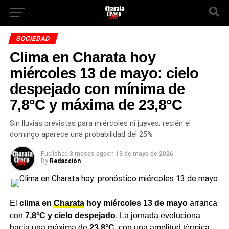
SOCIEDAD
Clima en Charata hoy
miércoles 13 de mayo: cielo
despejado con mínima de
7,8°C y máxima de 23,8°C
Sin lluvias previstas para miércoles ni jueves; recién el
domingo aparece una probabilidad del 25%
Published
3 meses ago
on
13 de mayo de 2026
By
Redacción
El
clima en
Charata
hoy miércoles 13 de mayo
arranca
con
7,8°C y cielo despejado
. La jornada evoluciona
hacia una máxima de
23,8°C
, con una amplitud térmica