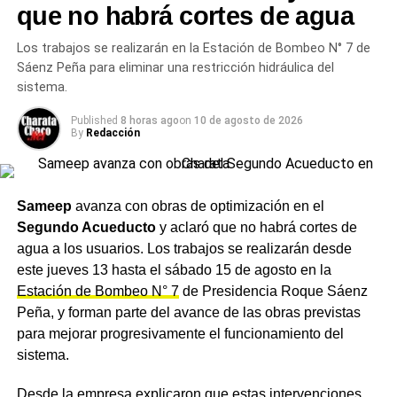
ganó la Poceada, arquitectos propusieron
que no habrá cortes de agua
atención gratuita a vecinos y el hospital sumó
tres novedades operativas
Los trabajos se realizarán en la Estación de Bombeo N° 7 de
Sáenz Peña para eliminar una restricción hidráulica del
sistema.
Published
8 horas ago
on
10 de agosto de 2026
By
Redacción
Sameep
avanza con obras de optimización en el
Segundo Acueducto
y aclaró que no habrá cortes de
agua a los usuarios. Los trabajos se realizarán desde
este jueves 13 hasta el sábado 15 de agosto en la
Estación de Bombeo N° 7
de Presidencia Roque Sáenz
Peña, y forman parte del avance de las obras previstas
para mejorar progresivamente el funcionamiento del
sistema.
Desde la empresa explicaron que estas intervenciones