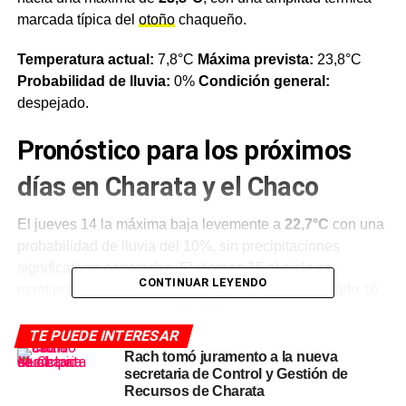
marcada típica del
otoño
chaqueño.
Temperatura actual:
7,8°C
Máxima prevista:
23,8°C
Probabilidad de lluvia:
0%
Condición general:
despejado.
Pronóstico para los próximos
días en Charata y el Chaco
El jueves 14 la máxima baja levemente a
22,7°C
con una
probabilidad de lluvia del 10%, sin precipitaciones
significativas esperadas. El viernes 15 el cielo se
CONTINUAR LEYENDO
mantiene despejado con 22°C de máxima. El sábado 16
se mantiene estable con 22,5°C y apenas un 10% de
probabilidad de lluvias.
TE PUEDE INTERESAR
Rach tomó juramento a la nueva
El panorama cambia hacia el fin de semana: el
domingo
secretaria de Control y Gestión de
Recursos de Charata
17 la máxima cae a 16,7°C
con una probabilidad de