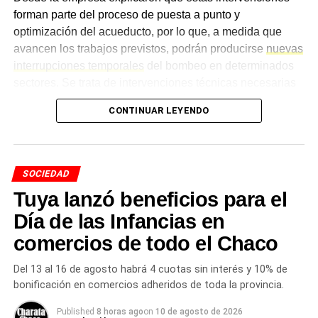
forman parte del proceso de puesta a punto y
optimización del acueducto, por lo que, a medida que
avancen los trabajos previstos, podrán producirse
nuevas
interrupciones temporales
del bombeo en determinados
sectores. Se trata de intervenciones técnicas necesarias
para avanzar hacia la configuración definitiva del sistema,
CONTINUAR LEYENDO
eliminar restricciones hidráulicas y mejorar las
condiciones de conducción y distribución de agua
potable hacia las localidades del interior.
SOCIEDAD
En qué consiste la obra
Tuya lanzó beneficios para el
Día de las Infancias en
Los trabajos contemplan el retiro de la conexión
provisoria existente de PEAD de 700 milímetros y la
comercios de todo el Chaco
ejecución de la vinculación definitiva de la cisterna de la
Estación de Bombeo N° 7 con la cañería troncal de PRFV
Del 13 al 16 de agosto habrá 4 cuotas sin interés y 10% de
bonificación en comercios adheridos de toda la provincia.
de 900 milímetros. Desde
Sameep
remarcaron que estas
interrupciones corresponden únicamente al
bombeo del
Published
8 horas ago
on
10 de agosto de 2026