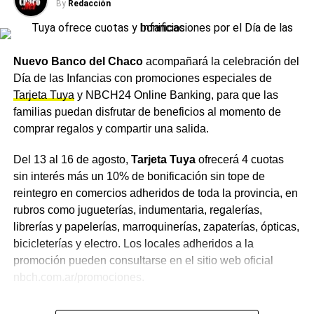
acueducto
y no significan cortes de agua potable
By
Redacción
domiciliaria, aunque la disponibilidad del recurso en cada
localidad dependerá de las reservas y condiciones de
cada sistema durante el período de intervención.
Nuevo Banco del Chaco
acompañará la celebración del
Día de las Infancias con promociones especiales de
Charata, entre las localidades
Tarjeta Tuya
y NBCH24 Online Banking, para que las
beneficiadas
familias puedan disfrutar de beneficios al momento de
comprar regalos y compartir una salida.
Las localidades que se beneficiarán progresivamente con
Del 13 al 16 de agosto,
Tarjeta Tuya
ofrecerá 4 cuotas
mejores condiciones de caudal son Avia Terai, General
sin interés más un 10% de bonificación sin tope de
Capdevila, Gancedo, Concepción del Bermejo, Pampa
reintegro en comercios adheridos de toda la provincia, en
del Infierno, Los Frentones, Campo Largo, Corzuela, Las
rubros como jugueterías, indumentaria, regalerías,
Breñas,
Charata
, General Pinedo y Hermoso Campo.
librerías y papelerías, marroquinerías, zapaterías, ópticas,
Una vez culminadas las tareas, se reiniciará la
bicicleterías y electro. Los locales adheridos a la
normalización del sistema y la distribución, de acuerdo
promoción pueden consultarse en el sitio web oficial
con los tiempos necesarios para la presurización y
nbch.com.ar/promociones.
estabilización de la cañería.