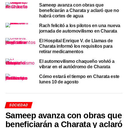
lluvia del 25%, lo que marca el ingreso de una masa de
Sameep avanza con obras que
aire más frío sobre el Chaco. La
noticia para Charata
es
beneficiarán a Charata y aclaró que no
habrá cortes de agua
que conviene estar atentos a las alertas que emita el
Servicio Meteorológico Nacional
para esa jornada.
Rach felicitó a los pilotos en una nueva
jornada de automovilismo en Charata
Para conocer los registros históricos del
clima en el
El Hospital Enrique V. de Llamas de
Chaco
, consultá la guía completa en la página de
Charata informó los requisitos para
CharataChaco.Net
.
retirar medicamentos
El automovilismo chaqueño volvió a
TEMAS RELACIONADOS
CLIMA CHACO
CLIMA CHARATA
vibrar en el autódromo de Charata
MAYO 2026
NOTICIAS CHARATA
NOTICIAS CHARATA HOY
NOTICIAS DE CHARATA CHACO
PRONÓSTICO CHARATA
Cómo estará el tiempo en Charata este
TEMPERATURA CHARATA HOY
lunes 10 de agosto
ACTUALIDAD
Ex combatientes de Charata lanzan un bono de
$50.000 para comprar aires acondicionados y
SOCIEDAD
climatizar su sede
Sameep avanza con obras que
NOTICIAS
beneficiarán a Charata y aclaró
Charata hoy martes 12 de mayo: Un charatense