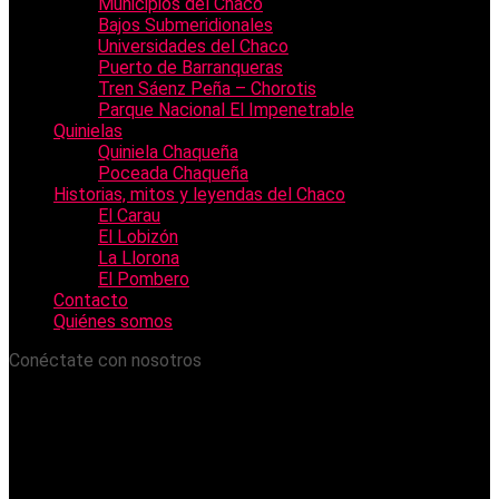
Municipios del Chaco
Bajos Submeridionales
Universidades del Chaco
Puerto de Barranqueras
Tren Sáenz Peña – Chorotis
Parque Nacional El Impenetrable
Quinielas
Quiniela Chaqueña
Poceada Chaqueña
Historias, mitos y leyendas del Chaco
El Carau
El Lobizón
La Llorona
El Pombero
Contacto
Quiénes somos
Conéctate con nosotros