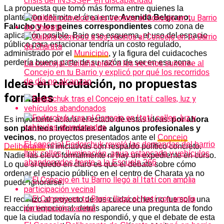
crisis del INSSSeP en discapacidad
La propuesta que tomó más forma entre quienes la
plantearon delimita el área entre
Avenida Belgrano,
Falucho y los peines correspondientes
como zona de
aplicación posible. Bajo ese esquema, el uso del espacio
público para estacionar tendría un costo regulado,
administrado por el
Municipio
, y la figura del cuidacoches
perdería buena parte de su razón de ser en esa zona.
La concejal Guilaña pidió a los vecinos sumarse al
Concejo en tu Barrio y explicó por qué los recorridos
Ideas en circulación, no propuestas
de día no alcanzan
formales
Es importante aclarar el estado de estas ideas:
por ahora
son planteos informales de algunos profesionales y
vecinos
, no proyectos presentados ante el
Concejo
El concejal Fedorchuk reveló las demandas del barrio
Deliberante
ni iniciativas con respaldo político concreto.
Itatí: calles, iluminación, agua estancada y vehículos
Nadie las elevó formalmente ni hay un expediente en curso.
abandonados frente a la Escuela 266
Lo que sí quedó en claro es que el debate sobre cómo
ordenar el espacio público en el centro de Charata ya no
puede ignorarse.
El rechazo al proyecto de los cuidacoches no fue solo una
reacción emocional: detrás aparece una pregunta de fondo
que la ciudad todavía no respondió, y que el debate de esta