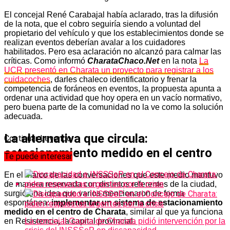
El concejal René Carabajal había aclarado, tras la difusión
de la nota, que el cobro seguiría siendo a voluntad del
propietario del vehículo y que los establecimientos donde se
realizan eventos deberían avalar a los cuidadores
habilitados. Pero esa aclaración no alcanzó para calmar las
críticas. Como informó
CharataChaco.Net
en la nota
La
UCR presentó en Charata un proyecto para registrar a los
cuidacoches
, darles chaleco identificatorio y frenar la
competencia de foráneos en eventos, la propuesta apunta a
ordenar una actividad que hoy opera en un vacío normativo,
pero buena parte de la comunidad no la ve como la solución
adecuada.
La alternativa que circula:
Continuar Leyendo
estacionamiento medido en el centro
Te puede interesar
En el marco de las conversaciones que este medio mantuvo
de manera reservada con distintos referentes de la ciudad,
surgió una idea que varios mencionaron de forma
espontánea:
implementar un sistema de estacionamiento
medido en el centro de Charata
, similar al que ya funciona
en Resistencia, la capital provincial.
La concejal Gauna de Charata pidió intervención por la