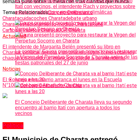
El Concejo Deliberante de Charata sesionó en barrio
semana puso sobre la mesa con más claridad que nunca.
Itatí con vecinos, el intendente Rach y proyectos sobre
Temas Relacionados
Concejo Deliberante
espacios públicos y emergencias climáticas
Charata
cuidacoches Charata
debate urbano
Charata
estacionamiento medido Charata
René
Carabajal
trapitos Charata
UCR Charata
Actualidad
El intendente de Margarita Belén presentó su libro en
La concejal Gauna presentó un proyecto para restaurar
Charata: política, derrota y un análisis sobre cómo votan los
la Virgen del Perpetuo Socorro de Charata antes de las
chaqueños cuando un municipio pierde a su intendente
fiestas patronales del 27 de junio
Noticias
El Concejo en tu barrio arranca el lunes en la Escuela
N°1005 del barrio Arrudi de Charata
El Concejo Deliberante de Charata lleva su segundo
encuentro al barrio Itatí con apertura a todos los
vecinos
Política
El Municipio de Charata entregó