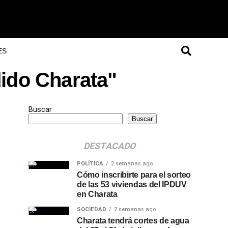
ES
ido Charata"
Buscar
Buscar
DESTACADO
POLÍTICA
2 semanas ago
Cómo inscribirte para el sorteo
de las 53 viviendas del IPDUV
en Charata
SOCIEDAD
2 semanas ago
Charata tendrá cortes de agua