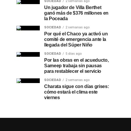
SOCIEDAD
2 semanas ago
Un jugador de Villa Berthet
ganó más de $376 millones en
la Poceada
SOCIEDAD
2 semanas ago
Por qué el Chaco ya activó un
comité de emergencia ante la
llegada del Súper Niño
SOCIEDAD
5 días ago
Por las obras en el acueducto,
Sameep trabaja sin pausas
para restablecer el servicio
SOCIEDAD
2 semanas ago
Charata sigue con días grises:
cómo estará el clima este
viernes