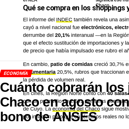
Chaco
Qué se compra en los shoppings 
El informe del
INDEC
también revela una asim
cayó a nivel nacional fue
electrónicos, elec
derrumbe del
20,1%
interanual —en la Región 
que el efecto sustitución de importaciones y la
de precio que había impulsado ese rubro el a
En cambio,
patio de comidas
creció 30,7% e
indumentaria
20,5%, rubros que traccionan 
ECONOMÍA
la pérdida de volumen real.
Cuánto cobrarán los 
En cines, la Región Norte contó con
40 salas
Chaco en agosto con 
con un promedio de 2.591 personas por sala, 
de Cuyo. La
economía del Chaco
sigue mostr
bono de ANSES
por inflación pero que en términos reales no l