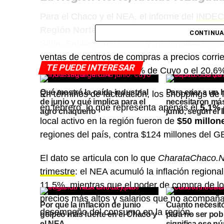
Para el Chaco y el NEA, el informe del
INDEC
Región Norte
—que incluye al Chaco, Corrien
CONTINUA
Salta, Santiago del Estero y Tucumán— regist
ventas de centros de compras a precios corr
TE PUEDE INTERESAR
23,6% de CABA, el 22,8% de Cuyo o el 20,6
Qué mostró la caída industrial
Para criar a un h
En términos de facturación, los shoppings de 
de junio y qué implica para el
necesitaron má
en febrero, lo que representa apenas el
5,1% 
agro chaqueño
junio, según el
local activo en la región fueron de
$50 millon
regiones del país, contra $124 millones del 
El dato se articula con lo que
CharataChaco.N
trimestre
: el NEA acumuló la inflación regiona
11,5%, mientras que el poder de compra de l
precios más altos y salarios que no acompañan
Por qué la inflación de junio
Cuánto necesitó
desempeño del consumo en la región.
golpeó más fuerte en el Chaco y
para no ser pob
el NEA
significa ese n