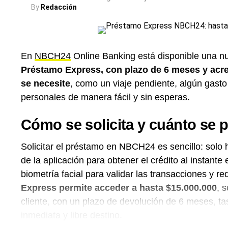
homebanking,
ni realizar simulaciones de préstam
By
Redacción
En
NBCH24
Online Banking está disponible una nu
Préstamo Express, con plazo de 6 meses y acre
se necesite
, como un viaje pendiente, algún gast
personales de manera fácil y sin esperas.
Cómo se solicita y cuánto se 
Solicitar el préstamo en NBCH24 es sencillo: solo
de la aplicación para obtener el crédito al instant
biometría facial para validar las transacciones y re
Express permite acceder a hasta $15.000.000
, 
cliente, con un plazo de devolución de 6 meses, tas
inmediata y libre destino.