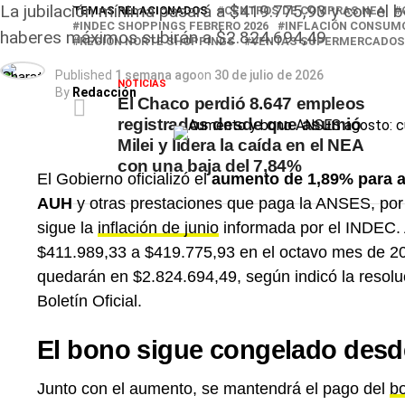
La jubilación mínima pasará a $419.775,93 y con el b
TEMAS RELACIONADOS
CENTROS DE COMPRAS NEA
INDEC SHOPPINGS FEBRERO 2026
INFLACIÓN CONSUM
haberes máximos subirán a $2.824.694,49
REGIÓN NORTE SHOPPINGS
VENTAS SUPERMERCADOS
Published
1 semana ago
on
30 de julio de 2026
NOTICIAS
By
Redacción
El Chaco perdió 8.647 empleos
registrados desde que asumió
Milei y lidera la caída en el NEA
con una baja del 7,84%
El Gobierno oficializó el
aumento de 1,89% para ag
AUH
y otras prestaciones que paga la ANSES, por l
sigue la
inflación de junio
informada por el INDEC. A
$411.989,33 a $419.775,93 en el octavo mes de 
quedarán en $2.824.694,49, según indicó la resoluc
Boletín Oficial.
El bono sigue congelado desd
Junto con el aumento, se mantendrá el pago del
bo