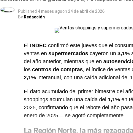
Published
4 meses ago
on
24 de abril de 2026
By
Redacción
El
INDEC
confirmó este jueves que el consumo
ventas en
supermercados
cayeron un
3,1%
a
del año anterior, mientras que en
autoservic
los
centros de compras
, el índice de ventas
2,1%
interanual, con una caída adicional del 
El dato acumulado del primer bimestre del año
shoppings acumulan una caída del
1,1%
en té
2025, confirmando que el rebote del año pasa
enero de 2025— se agotó completamente.
La Región Norte, la más rezagad