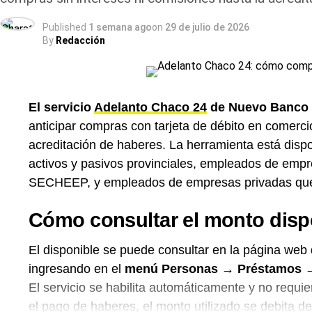
con su CUIL y Clave de la Seguridad Social
, de
Published
1 semana ago
on
29 de julio de 2026
recibo de haberes. La consulta y los trámites prev
By
Redacción
para los jubilados de
Charata
desde la apertura, m
en la ciudad, que evita a los vecinos del
Departam
Resistencia o Sáenz Peña para las gestiones habit
El servicio
Adelanto Chaco 24
de Nuevo Banco d
anticipar compras con tarjeta de débito en comercio
acreditación de haberes. La herramienta está dispo
activos y pasivos provinciales, empleados de e
SECHEEP, y empleados de empresas privadas que 
Cómo consultar el monto disp
El disponible se puede consultar en la página we
ingresando en el
menú Personas → Préstamos → 
El servicio se habilita automáticamente y no requie
el pago de haberes, el monto utilizado se debita d