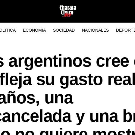
OLÍTICA
ECONOMÍA
SOCIEDAD
NACIONALES
DEPORT
s argentinos cree
fleja su gasto rea
 años, una
cancelada y una 
o no quiere most