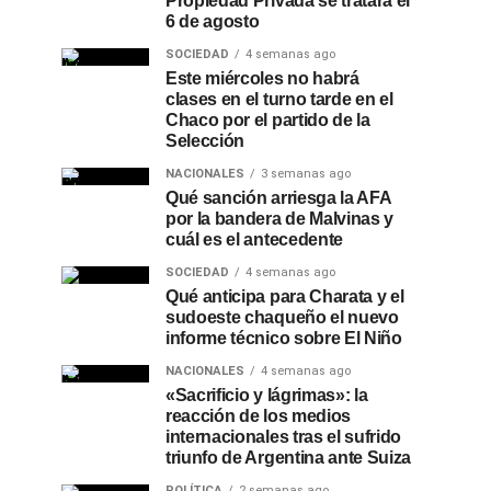
Propiedad Privada se tratará el
6 de agosto
SOCIEDAD
4 semanas ago
Este miércoles no habrá
clases en el turno tarde en el
Chaco por el partido de la
Selección
NACIONALES
3 semanas ago
Qué sanción arriesga la AFA
por la bandera de Malvinas y
cuál es el antecedente
SOCIEDAD
4 semanas ago
Qué anticipa para Charata y el
sudoeste chaqueño el nuevo
informe técnico sobre El Niño
NACIONALES
4 semanas ago
«Sacrificio y lágrimas»: la
reacción de los medios
internacionales tras el sufrido
triunfo de Argentina ante Suiza
POLÍTICA
2 semanas ago