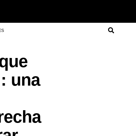
ES
 que
l: una
brecha
rar