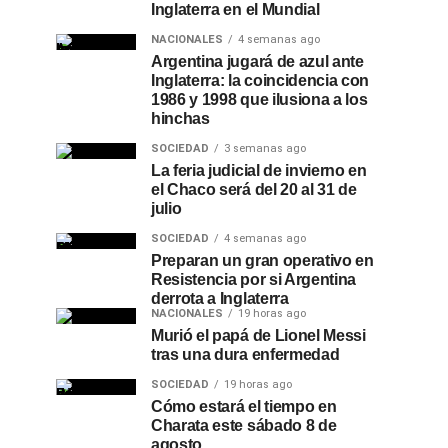
Inglaterra en el Mundial
NACIONALES
4 semanas ago
Argentina jugará de azul ante
Inglaterra: la coincidencia con
1986 y 1998 que ilusiona a los
hinchas
SOCIEDAD
3 semanas ago
La feria judicial de invierno en
el Chaco será del 20 al 31 de
julio
SOCIEDAD
4 semanas ago
Preparan un gran operativo en
Resistencia por si Argentina
derrota a Inglaterra
NACIONALES
19 horas ago
Murió el papá de Lionel Messi
tras una dura enfermedad
SOCIEDAD
19 horas ago
Cómo estará el tiempo en
Charata este sábado 8 de
agosto