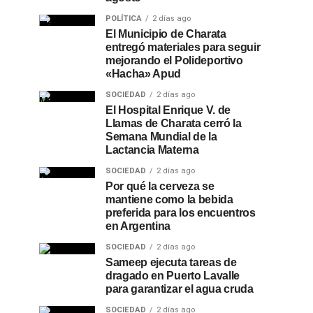
POLÍTICA
2 días ago
El Municipio de Charata
entregó materiales para seguir
mejorando el Polideportivo
«Hacha» Apud
SOCIEDAD
2 días ago
El Hospital Enrique V. de
Llamas de Charata cerró la
Semana Mundial de la
Lactancia Materna
SOCIEDAD
2 días ago
Por qué la cerveza se
mantiene como la bebida
preferida para los encuentros
en Argentina
SOCIEDAD
2 días ago
Sameep ejecuta tareas de
dragado en Puerto Lavalle
para garantizar el agua cruda
SOCIEDAD
2 días ago