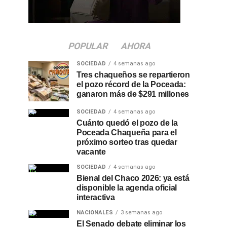
POPULAR
AHORA
SOCIEDAD
4 semanas ago
Tres chaqueños se repartieron
el pozo récord de la Poceada:
ganaron más de $291 millones
SOCIEDAD
4 semanas ago
Cuánto quedó el pozo de la
Poceada Chaqueña para el
próximo sorteo tras quedar
vacante
SOCIEDAD
4 semanas ago
Bienal del Chaco 2026: ya está
disponible la agenda oficial
interactiva
NACIONALES
3 semanas ago
El Senado debate eliminar los