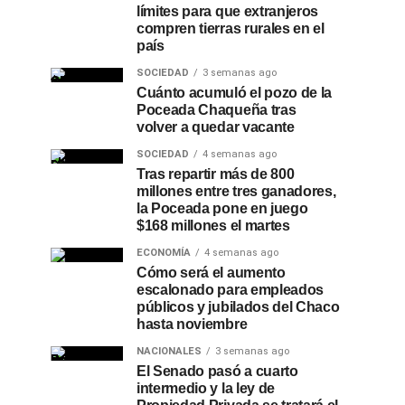
límites para que extranjeros
compren tierras rurales en el
país
SOCIEDAD
3 semanas ago
Cuánto acumuló el pozo de la
Poceada Chaqueña tras
volver a quedar vacante
SOCIEDAD
4 semanas ago
Tras repartir más de 800
millones entre tres ganadores,
la Poceada pone en juego
$168 millones el martes
ECONOMÍA
4 semanas ago
Cómo será el aumento
escalonado para empleados
públicos y jubilados del Chaco
hasta noviembre
NACIONALES
3 semanas ago
El Senado pasó a cuarto
intermedio y la ley de