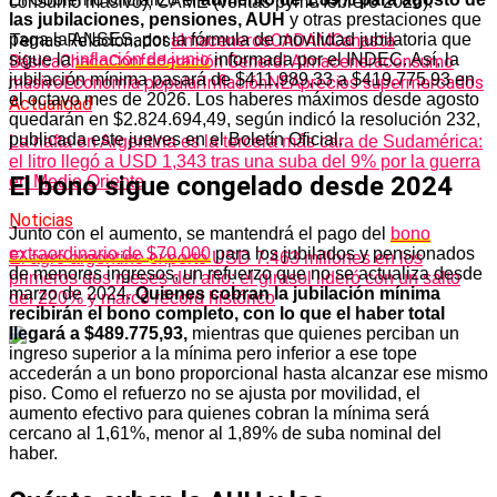
consumo masivo); CAME (ventas pyme febrero 2026).
las jubilaciones, pensiones, AUH
y otras prestaciones que
paga la ANSES, por la fórmula de movilidad jubilatoria que
Temas Relacionados
almaceneros
CADAM
Canasta
sigue la
inflación de junio
informada por el INDEC. Así, la
Básica
Chaco
Confederación General Almacenera
consumo
jubilación mínima pasará de $411.989,33 a $419.775,93 en
masivo
Economía popular
Inflación
NEA
precios supermercados
el octavo mes de 2026. Los haberes máximos desde agosto
Actualidad
quedarán en $2.824.694,49, según indicó la resolución 232,
publicada este jueves en el Boletín Oficial.
La nafta en Argentina es la tercera más cara de Sudamérica:
el litro llegó a USD 1,343 tras una suba del 9% por la guerra
El bono sigue congelado desde 2024
en Medio Oriente
Noticias
Junto con el aumento, se mantendrá el pago del
bono
extraordinario de $70.000
para los jubilados y pensionados
El agro argentino exportó USD 7.463 millones en los
de menores ingresos, un refuerzo que no se actualiza desde
primeros dos meses del año: el girasol lideró con un salto
marzo de 2024.
Quienes cobran la jubilación mínima
del 220% y marcó récord histórico
recibirán el bono completo, con lo que el haber total
llegará a $489.775,93,
mientras que quienes perciban un
ingreso superior a la mínima pero inferior a ese tope
accederán a un bono proporcional hasta alcanzar ese mismo
piso. Como el refuerzo no se ajusta por movilidad, el
aumento efectivo para quienes cobran la mínima será
cercano al 1,61%, menor al 1,89% de suba nominal del
haber.