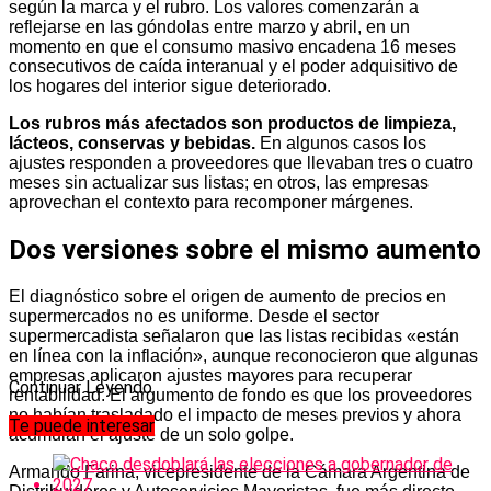
según la marca y el rubro. Los valores comenzarán a
reflejarse en las góndolas entre marzo y abril, en un
momento en que el consumo masivo encadena 16 meses
consecutivos de caída interanual y el poder adquisitivo de
los hogares del interior sigue deteriorado.
Los rubros más afectados son productos de limpieza,
lácteos, conservas y bebidas.
En algunos casos los
ajustes responden a proveedores que llevaban tres o cuatro
meses sin actualizar sus listas; en otros, las empresas
aprovechan el contexto para recomponer márgenes.
Dos versiones sobre el mismo aumento
El diagnóstico sobre el origen de aumento de precios en
supermercados no es uniforme. Desde el sector
supermercadista señalaron que las listas recibidas «están
en línea con la inflación», aunque reconocieron que algunas
empresas aplicaron ajustes mayores para recuperar
Continuar Leyendo
rentabilidad. El argumento de fondo es que los proveedores
no habían trasladado el impacto de meses previos y ahora
Te puede interesar
acumulan el ajuste de un solo golpe.
Armando Farina, vicepresidente de la Cámara Argentina de