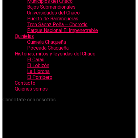
Municipios del Chaco
Bajos Submeridionales
Universidades del Chaco
Puerto de Barranqueras
Tren Sáenz Peña – Chorotis
Parque Nacional El Impenetrable
Quinielas
Quiniela Chaqueña
Poceada Chaqueña
Historias, mitos y leyendas del Chaco
El Carau
El Lobizón
La Llorona
El Pombero
Contacto
Quiénes somos
Conéctate con nosotros