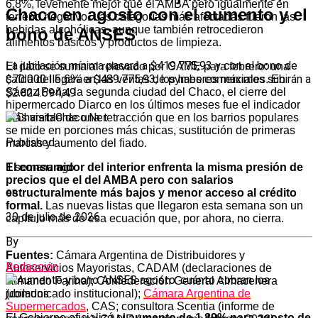
6,8%, levemente mejor que el AMBA pero igualmente en
Chaco en agosto con el aumento y el
terreno negativo. Las categorías más afectadas fueron las
bebidas alcohólicas, aunque también retrocedieron
bono de ANSES
alimentos básicos y productos de limpieza.
La jubilación mínima pasará a $419.775,93 y con el bono de
El dato se suma al relevado por CAME para febrero: una
$70.000 llegará a $489.775,93; los haberes máximos subirán a
caída del 5,6% en las ventas de pymes comerciales. En
$2.824.694,49
Sáenz Peña, la segunda ciudad del Chaco, el cierre del
hipermercado Diarco en los últimos meses fue el indicador
más visible de una retracción que en los barrios populares
se mide en porciones más chicas, sustitución de primeras
Published
marcas y aumento del fiado.
1 semana ago
El consumidor del interior enfrenta la misma presión de
precios que el del AMBA pero con salarios
on
estructuralmente más bajos y menor acceso al crédito
formal.
Las nuevas listas que llegaron esta semana son un
30 de julio de 2026
capítulo más de esa ecuación que, por ahora, no cierra.
By
Fuentes:
Cámara Argentina de Distribuidores y
Redacción
Autoservicios Mayoristas, CADAM (declaraciones de
Armando Farina); Confederación General Almacenera
(comunicado institucional);
Cámara Argentina de
Supermercados
, CAS; consultora Scentia (informe de
El Gobierno oficializó el
aumento de 1,89% para agosto de