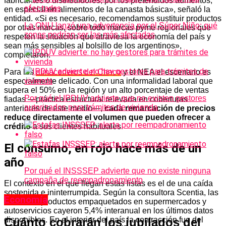
fabricantes o distribuidores, por los pretendidos aumentos,
en especial en alimentos de la canasta básica», señaló la
entidad. «Si es necesario, recomendamos sustituir productos
La ONU lanzó una advertencia por el Súper Niño: qué
por otras marcas, sobre todo marcas pyme regionales que
zonas podrían ser las más afectadas
respeten la situación que atraviesa la economía del país y
sean más sensibles al bolsillo de los argentinos»,
completaron.
Para los
almaceneros del Chaco
y el NEA el escenario es
especialmente delicado. Con una informalidad laboral que
supera el 50% en la región y un alto porcentaje de ventas
Por qué el IPDUV advierte que no existen gestores
fiadas —práctica estructural relevada en coberturas
autorizados para trámites de vivienda
anteriores de este medio—,
cada remarcación de precios
reduce directamente el volumen que pueden ofrecer a
crédito
a sus clientes habituales.
El consumo, en rojo hace más de un
año
Por qué el INSSSEP advierte que no existe ninguna
campaña de reempadronamiento
El contexto en el que llegan estas listas es el de una caída
sostenida e ininterrumpida. Según la consultora Scentia, las
Economía
ventas de productos empaquetados en supermercados y
autoservicios cayeron 5,4% interanual en los últimos datos
Cuánto cobrarán los jubilados del
disponibles. En el interior del país la contracción fue del