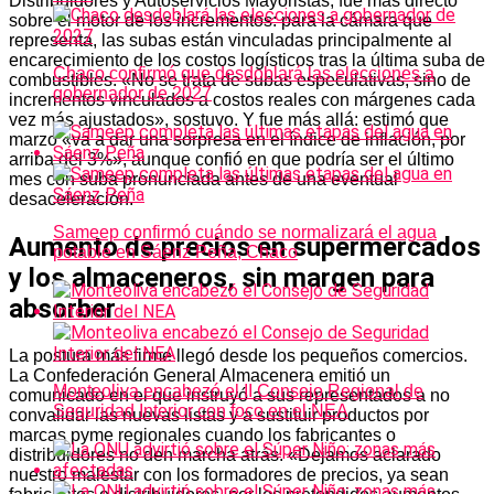
Distribuidores y Autoservicios Mayoristas, fue más directo
sobre el motor de los incrementos: para la cámara que
representa, las subas están vinculadas principalmente al
encarecimiento de los costos logísticos tras la última suba de
Chaco confirmó que desdoblará las elecciones a
combustibles. «No se trata de subas especulativas, sino de
gobernador de 2027
incrementos vinculados a costos reales con márgenes cada
vez más ajustados», sostuvo. Y fue más allá: estimó que
marzo «va a dar una sorpresa en el índice de inflación, por
arriba del 3%», aunque confió en que podría ser el último
mes con suba pronunciada antes de una eventual
desaceleración.
Sameep confirmó cuándo se normalizará el agua
Aumento de precios en supermercados
potable en Sáenz Peña, Chaco
y los almaceneros, sin margen para
absorber
La postura más firme llegó desde los pequeños comercios.
La Confederación General Almacenera emitió un
Monteoliva encabezó el II Consejo Regional de
comunicado en el que instruyó a sus representados a no
Seguridad Interior con foco en el NEA
convalidar las nuevas listas y a sustituir productos por
marcas pyme regionales cuando los fabricantes o
distribuidores no den marcha atrás. «Dejamos aclarado
nuestro malestar con los formadores de precios, ya sean