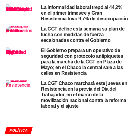
uso de
prácticas mafiosas
desvirtúa la legitimidad de
La informalidad laboral trepó al 44,2%
cualquier reclamo gremial genuino. Para el Gobierno, la
en el primer trimestre y Gran
evidencia empírica demuestra que el acatamiento no
Resistencia tuvo 9,7% de desocupación
surge de la convicción, sino de la imposibilidad física de
La CGT define esta semana su plan de
trasladarse. Por lo tanto, la Casa Rosada interpreta este
lucha con medidas de fuerza
escenario como una muestra de debilidad por parte de
escalonadas contra el Gobierno
las centrales obreras movilizadas.
El Gobierno prepara un operativo de
seguridad con protocolo antipiquetes
Impacto en el transporte y la
para la marcha de la CGT en Plaza de
Mayo; en el Chaco la central sale a las
libertad de circulación
calles en Resistencia
La CGT Chaco marchará este jueves en
El jefe de Gabinete, Manuel Adorni, también se sumó a
Resistencia en la previa del Día del
las críticas durante una entrevista brindada a un medio de
Trabajador, en el marco de la
streaming. El ministro coordinador calificó la medida de
movilización nacional contra la reforma
fuerza como un acto «bastante perverso» contra la
laboral y el ajuste
población activa del país. Adorni explicó que cortar los
medios de locomoción anula la voluntad individual de
quienes desean cumplir con sus obligaciones laborales
POLÍTICA