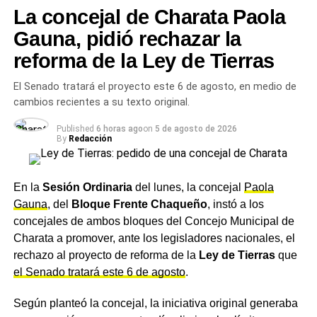
diarias.
La concejal de Charata Paola
Asimismo, el jefe de Gabinete vinculó el accionar sindical
Gauna, pidió rechazar la
con la baja aceptación popular que tienen los dirigentes
reforma de la Ley de Tierras
gremiales actualmente. Según las métricas que maneja el
oficialismo, los líderes de la CGT mantienen un rechazo
El Senado tratará el proyecto este 6 de agosto, en medio de
cercano al 80% de imagen negativa. «Cómo no van a
cambios recientes a su texto original.
tener esa imagen si lo único que hacen es complicarle la
Published
6 horas ago
on
5 de agosto de 2026
vida al trabajador», cuestionó Adorni con dureza.
By
Redacción
Argumentos contra la dirigencia
En la
Sesión Ordinaria
del lunes, la concejal
Paola
gremial y las prácticas
Gauna
, del
Bloque Frente Chaqueño
, instó a los
concejales de ambos bloques del Concejo Municipal de
mafiosas
Charata a promover, ante los legisladores nacionales, el
rechazo al proyecto de reforma de la
Ley de Tierras
que
El conflicto central radica en la visión contrapuesta sobre
el Senado tratará este 6 de agosto
.
el derecho de huelga y el derecho a trabajar sin
coacciones externas. El Gobierno sostiene que los
Según planteó la concejal, la iniciativa original generaba
sindicatos actúan en defensa de privilegios corporativos