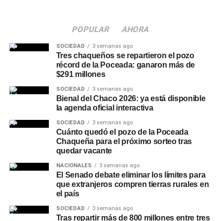
entrego el símbolo de esta ley»
ganas de aprender nos motivan a seguir trabajando
con compromiso y responsabilidad».
NOTICIAS
POPULAR
AHORA
Gremialistas cortaron la Panamericana y están
cara a cara con la Gendarmería en una jornada de
Agradecimiento a docentes y
SOCIEDAD
3 semanas ago
alta tensión sindical
Tres chaqueños se repartieron el pozo
estudiantes
récord de la Poceada: ganaron más de
$291 millones
El intendente agradeció a los docentes por impulsar este
SOCIEDAD
3 semanas ago
Bienal del Chaco 2026: ya está disponible
tipo de experiencias y a los chicos por la visita, y remarcó
la agenda oficial interactiva
que siempre es una satisfacción abrir las puertas del
Municipio para que conozcan de cerca cómo se trabaja y
SOCIEDAD
3 semanas ago
Cuánto quedó el pozo de la Poceada
para compartir un espacio de diálogo que fortalece el
Chaqueña para el próximo sorteo tras
vínculo con las
instituciones educativas
de
Charata
.
quedar vacante
NACIONALES
3 semanas ago
El Senado debate eliminar los límites para
que extranjeros compren tierras rurales en
el país
SOCIEDAD
3 semanas ago
Tras repartir más de 800 millones entre tres