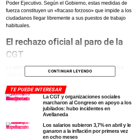
Poder Ejecutivo. Según el Gobierno, estas medidas de
fuerza constituyen un «fracaso forzoso» que impide a los
ciudadanos llegar libremente a sus puestos de trabajo
habituales.
El rechazo oficial al paro de la
CGT
La administración de Javier Milei redobló su ofensiva
CONTINUAR LEYENDO
dialéctica contra el sindicalismo tradicional en un
contexto de alta tensión social. Javier Lanari utilizó sus
TE PUEDE INTERESAR
canales oficiales para calificar la metodología de protesta
La CGT y organizaciones sociales
como una herencia de épocas pasadas que no se
marcharon al Congreso en apoyo a los
renueva. «No hay nada más extorsivo que parar el
jubilados: hubo incidentes en
transporte para que los trabajadores no puedan llegar»,
Avellaneda
sentenció el secretario mediante un comunicado.
Los salarios subieron 3,7% en abril y le
ganaron a la inflación por primera vez
En sus declaraciones, el funcionario insistió en que el
en ocho meses