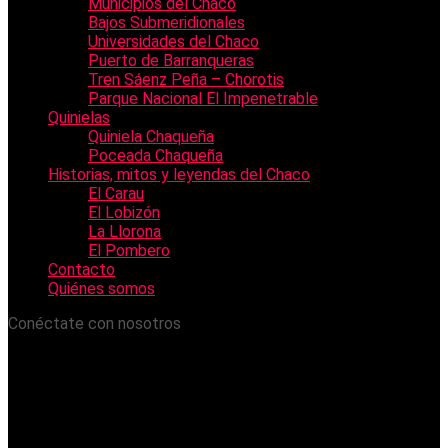
Municipios del Chaco
Bajos Submeridionales
Universidades del Chaco
Puerto de Barranqueras
Tren Sáenz Peña – Chorotis
Parque Nacional El Impenetrable
Quinielas
Quiniela Chaqueña
Poceada Chaqueña
Historias, mitos y leyendas del Chaco
El Carau
El Lobizón
La Llorona
El Pombero
Contacto
Quiénes somos
Conéctate con nosotros