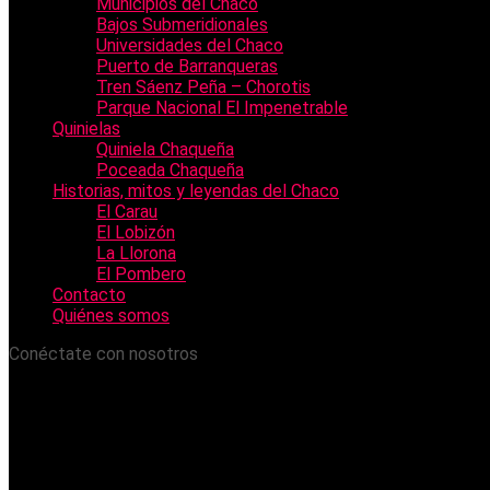
Municipios del Chaco
Bajos Submeridionales
Universidades del Chaco
Puerto de Barranqueras
Tren Sáenz Peña – Chorotis
Parque Nacional El Impenetrable
Quinielas
Quiniela Chaqueña
Poceada Chaqueña
Historias, mitos y leyendas del Chaco
El Carau
El Lobizón
La Llorona
El Pombero
Contacto
Quiénes somos
Conéctate con nosotros