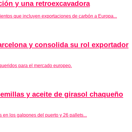
ción y una retroexcavadora
ntos que incluyen exportaciones de carbón a Europa...
rcelona y consolida su rol exportador
equeridos para el mercado europeo.
emillas y aceite de girasol chaqueño
en los galpones del puerto y 26 pallets...