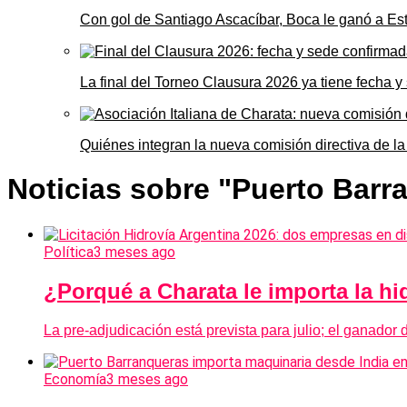
Con gol de Santiago Ascacíbar, Boca le ganó a Es
La final del Torneo Clausura 2026 ya tiene fecha 
Quiénes integran la nueva comisión directiva de la
Noticias sobre "Puerto Barr
Política
3 meses ago
¿Porqué a Charata le importa la h
La pre-adjudicación está prevista para julio; el ganador d
Economía
3 meses ago