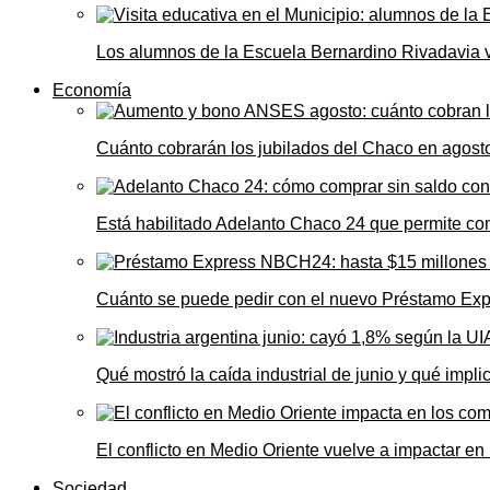
Los alumnos de la Escuela Bernardino Rivadavia vi
Economía
Cuánto cobrarán los jubilados del Chaco en agos
Está habilitado Adelanto Chaco 24 que permite comp
Cuánto se puede pedir con el nuevo Préstamo Ex
Qué mostró la caída industrial de junio y qué impl
El conflicto en Medio Oriente vuelve a impactar e
Sociedad