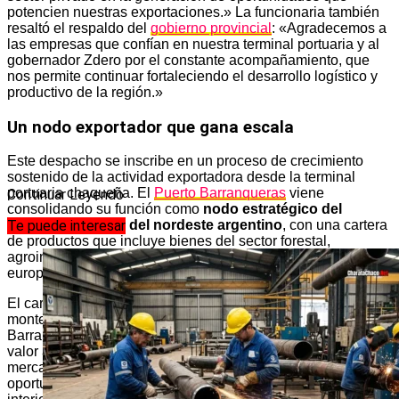
potencien nuestras exportaciones.» La funcionaria también
resaltó el respaldo del
gobierno provincial
: «Agradecemos a
las empresas que confían en nuestra terminal portuaria y al
gobernador Zdero por el constante acompañamiento, que
nos permite continuar fortaleciendo el desarrollo logístico y
productivo de la región.»
Un nodo exportador que gana escala
Este despacho se inscribe en un proceso de crecimiento
sostenido de la actividad exportadora desde la terminal
portuaria chaqueña. El
Puerto Barranqueras
viene
Continuar Leyendo
consolidando su función como
nodo estratégico del
Te puede interesar
comercio exterior del nordeste argentino
, con una cartera
de productos que incluye bienes del sector forestal,
agroindustrial y ahora con presencia creciente en el mercado
europeo.
El carbón vegetal forma parte de la cadena productiva del
monte chaqueño y su exportación directa desde
Barranqueras acorta la logística, reduce costos y genera
valor agregado dentro de la provincia. La apertura del
mercado europeo para este producto representa una
oportunidad concreta para productores y operadores del