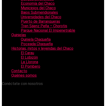
Economía del Chaco
Municipios del Chaco
Bajos Submeridionales
Universidades del Chaco
Puerto de Barranqueras
Tren Sáenz Peña – Chorotis
Parque Nacional El Impenetrable
Quinielas
Quiniela Chaqueña
Poceada Chaqueña
Historias, mitos y leyendas del Chaco
El Carau
El Lobizón
La Llorona
El Pombero
Contacto
Quiénes somos
Conéctate con nosotros