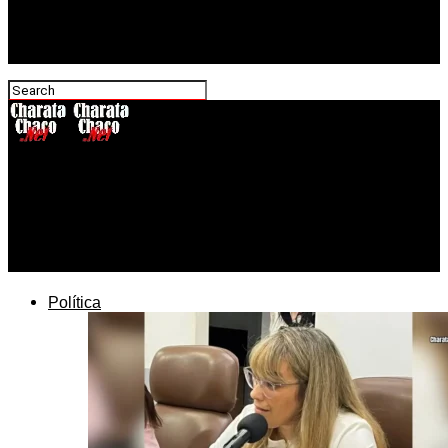
CharataChaco.Net
El Puerto Barranqueras despachó 56 toneladas de
carbón vegetal hacia Barcelona y consolida su rol
exportador en el Chaco
Política