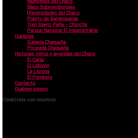
Municipios del Chaco
Bajos Submeridionales
Universidades del Chaco
Puerto de Barranqueras
Tren Sáenz Peña – Chorotis
Parque Nacional El Impenetrable
Quinielas
Quiniela Chaqueña
Poceada Chaqueña
Historias, mitos y leyendas del Chaco
El Carau
El Lobizón
La Llorona
El Pombero
Contacto
Quiénes somos
Conéctate con nosotros