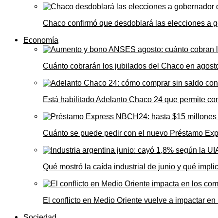
Chaco confirmó que desdoblará las elecciones a 
Economía
Cuánto cobrarán los jubilados del Chaco en agos
Está habilitado Adelanto Chaco 24 que permite comp
Cuánto se puede pedir con el nuevo Préstamo Ex
Qué mostró la caída industrial de junio y qué impl
El conflicto en Medio Oriente vuelve a impactar e
Sociedad