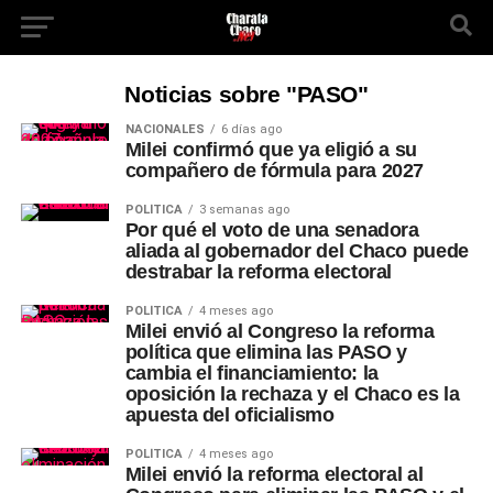
Noticias sobre "PASO"
NACIONALES
6 días ago
Milei confirmó que ya eligió a su
compañero de fórmula para 2027
POLÍTICA
3 semanas ago
Por qué el voto de una senadora
aliada al gobernador del Chaco puede
destrabar la reforma electoral
POLÍTICA
4 meses ago
Milei envió al Congreso la reforma
política que elimina las PASO y
cambia el financiamiento: la
oposición la rechaza y el Chaco es la
apuesta del oficialismo
POLÍTICA
4 meses ago
Milei envió la reforma electoral al