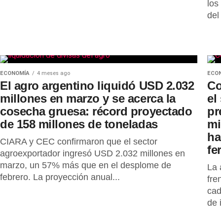
los
del
ECONOMÍA
4 meses ago
ECO
El agro argentino liquidó USD 2.032
Co
millones en marzo y se acerca la
el
cosecha gruesa: récord proyectado
pr
de 158 millones de toneladas
mi
ha
CIARA y CEC confirmaron que el sector
fe
agroexportador ingresó USD 2.032 millones en
marzo, un 57% más que en el desplome de
La 
febrero. La proyección anual...
fre
cad
de 