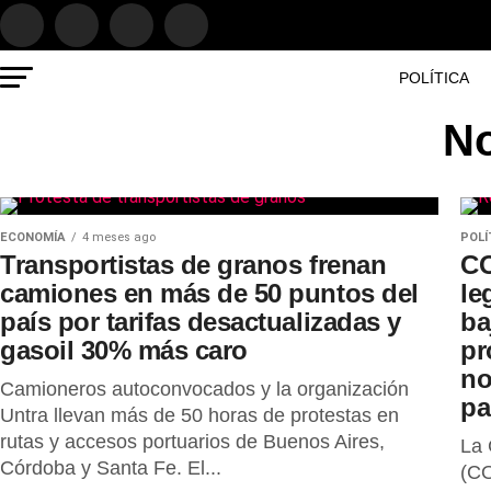
POLÍTICA
No
ECONOMÍA
4 meses ago
POLÍ
Transportistas de granos frenan
CO
camiones en más de 50 puntos del
le
país por tarifas desactualizadas y
ba
gasoil 30% más caro
pr
no
Camioneros autoconvocados y la organización
pa
Untra llevan más de 50 horas de protestas en
rutas y accesos portuarios de Buenos Aires,
La 
Córdoba y Santa Fe. El...
(CO