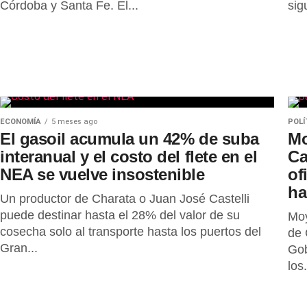
Córdoba y Santa Fe. El...
sig
ECONOMÍA
5 meses ago
POLÍ
El gasoil acumula un 42% de suba
Mo
interanual y el costo del flete en el
Ca
NEA se vuelve insostenible
of
ha
Un productor de Charata o Juan José Castelli
puede destinar hasta el 28% del valor de su
Moy
cosecha solo al transporte hasta los puertos del
de 
Gran...
Gob
los.