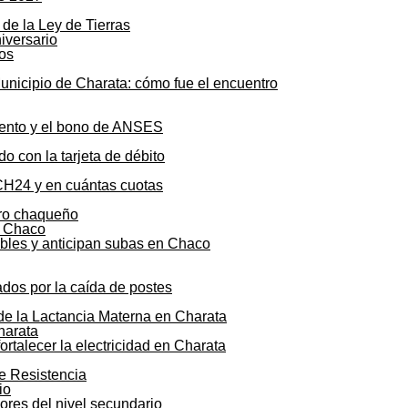
de la Ley de Tierras
os
unicipio de Charata: cómo fue el encuentro
mento y el bono de ANSES
o con la tarjeta de débito
CH24 y en cuántas cuotas
agro chaqueño
ibles y anticipan subas en Chaco
ados por la caída de postes
 de la Lactancia Materna en Charata
talecer la electricidad en Charata
de Resistencia
sores del nivel secundario