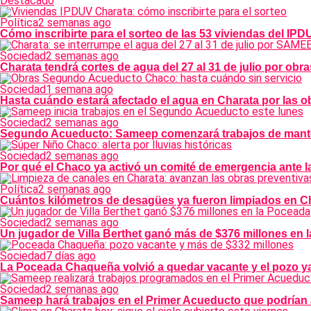
Destacado
Política
2 semanas ago
Cómo inscribirte para el sorteo de las 53 viviendas del IP
Sociedad
2 semanas ago
Charata tendrá cortes de agua del 27 al 31 de julio por o
Sociedad
1 semana ago
Hasta cuándo estará afectado el agua en Charata por las
Sociedad
2 semanas ago
Segundo Acueducto: Sameep comenzará trabajos de manten
Sociedad
2 semanas ago
Por qué el Chaco ya activó un comité de emergencia ante l
Política
2 semanas ago
Cuántos kilómetros de desagües ya fueron limpiados en Ch
Sociedad
2 semanas ago
Un jugador de Villa Berthet ganó más de $376 millones en 
Sociedad
7 días ago
La Poceada Chaqueña volvió a quedar vacante y el pozo ya
Sociedad
2 semanas ago
Sameep hará trabajos en el Primer Acueducto que podrían 