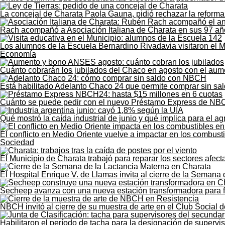
La concejal de Charata Paola Gauna, pidió rechazar la reforma 
Rach acompañó a Asociación Italiana de Charata en sus 97 añ
Los alumnos de la Escuela Bernardino Rivadavia visitaron el M
Economía
Cuánto cobrarán los jubilados del Chaco en agosto con el au
Está habilitado Adelanto Chaco 24 que permite comprar sin sald
Cuánto se puede pedir con el nuevo Préstamo Express de NB
Qué mostró la caída industrial de junio y qué implica para el 
El conflicto en Medio Oriente vuelve a impactar en los combust
Sociedad
El Municipio de Charata trabajó para reparar los sectores afect
El Hospital Enrique V. de Llamas invita al cierre de la Semana
Secheep avanza con una nueva estación transformadora para for
NBCH invitó al cierre de su muestra de arte en el Club Social 
Habilitaron el período de tacha para la designación de supervi