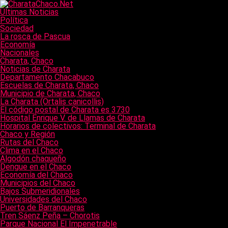
Últimas Noticias
Política
Sociedad
La rosca de Pascua
Economía
Nacionales
Charata, Chaco
Noticias de Charata
Departamento Chacabuco
Escuelas de Charata, Chaco
Municipio de Charata, Chaco
La Charata (Ortalis canicollis)
El código postal de Charata es 3730
Hospital Enrique V. de Llamas de Charata
Horarios de colectivos: Terminal de Charata
Chaco y Región
Rutas del Chaco
Clima en el Chaco
Algodón chaqueño
Dengue en el Chaco
Economía del Chaco
Municipios del Chaco
Bajos Submeridionales
Universidades del Chaco
Puerto de Barranqueras
Tren Sáenz Peña – Chorotis
Parque Nacional El Impenetrable