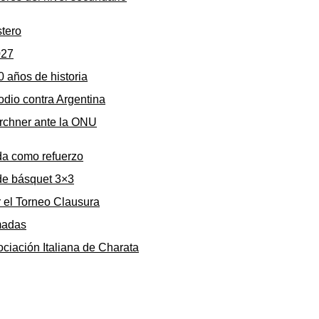
stero
027
0 años de historia
odio contra Argentina
irchner ante la ONU
da como refuerzo
de básquet 3×3
r el Torneo Clausura
rmadas
ociación Italiana de Charata