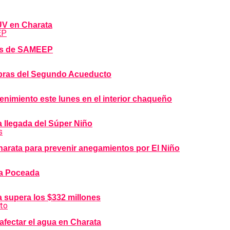
DUV en Charata
bras de SAMEEP
 obras del Segundo Acueducto
imiento este lunes en el interior chaqueño
a llegada del Súper Niño
arata para prevenir anegamientos por El Niño
la Poceada
 supera los $332 millones
afectar el agua en Charata