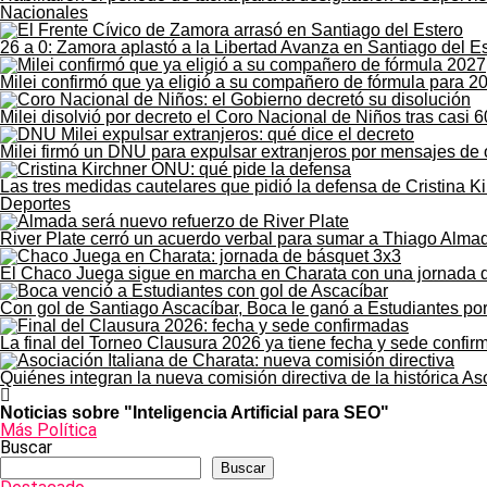
Nacionales
26 a 0: Zamora aplastó a la Libertad Avanza en Santiago del E
Milei confirmó que ya eligió a su compañero de fórmula para 2
Milei disolvió por decreto el Coro Nacional de Niños tras casi 6
Milei firmó un DNU para expulsar extranjeros por mensajes de 
Las tres medidas cautelares que pidió la defensa de Cristina K
Deportes
River Plate cerró un acuerdo verbal para sumar a Thiago Alma
El Chaco Juega sigue en marcha en Charata con una jornada 
Con gol de Santiago Ascacíbar, Boca le ganó a Estudiantes po
La final del Torneo Clausura 2026 ya tiene fecha y sede confi
Quiénes integran la nueva comisión directiva de la histórica As
Noticias sobre "Inteligencia Artificial para SEO"
Más Política
Buscar
Buscar