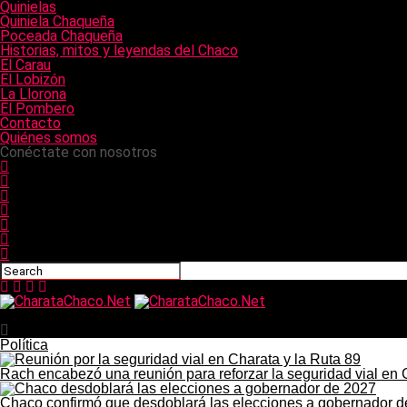
Quinielas
Quiniela Chaqueña
Poceada Chaqueña
Historias, mitos y leyendas del Chaco
El Carau
El Lobizón
La Llorona
El Pombero
Contacto
Quiénes somos
Conéctate con nosotros
CharataChaco.Net
Política
Rach encabezó una reunión para reforzar la seguridad vial en 
Chaco confirmó que desdoblará las elecciones a gobernador 