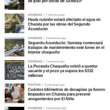
de julio por obras de SAMEEP
SOCIEDAD
1 semana ago
Hasta cuándo estará afectado el agua en
Charata por las obras del Segundo
Acueducto
SOCIEDAD
2 semanas ago
Segundo Acueducto: Sameep comenzará
trabajos de mantenimiento este lunes en el
interior chaqueño
SOCIEDAD
1 semana ago
La Poceada Chaqueña volvió a quedar
vacante y el pozo ya supera los $332
millones
POLÍTICA
2 semanas ago
Cuántos kilómetros de desagües ya fueron
limpiados en Charata para prevenir
anegamientos por El Niño
SOCIEDAD
2 semanas ago