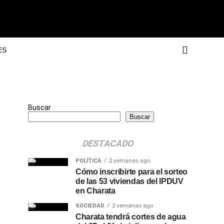
ES
Buscar
Buscar
DESTACADO
POLÍTICA
2 semanas ago
Cómo inscribirte para el sorteo
de las 53 viviendas del IPDUV
en Charata
SOCIEDAD
2 semanas ago
Charata tendrá cortes de agua