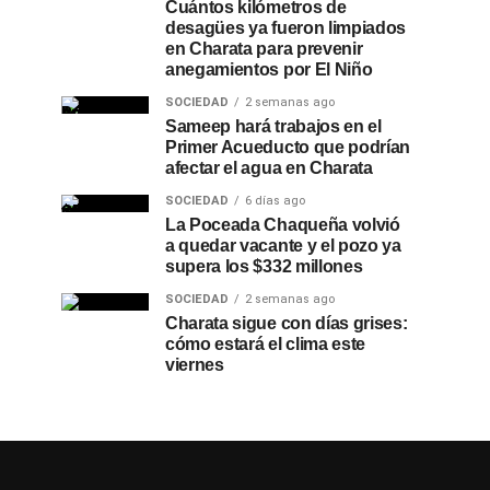
Cuántos kilómetros de
desagües ya fueron limpiados
en Charata para prevenir
anegamientos por El Niño
SOCIEDAD
2 semanas ago
Sameep hará trabajos en el
Primer Acueducto que podrían
afectar el agua en Charata
SOCIEDAD
6 días ago
La Poceada Chaqueña volvió
a quedar vacante y el pozo ya
supera los $332 millones
SOCIEDAD
2 semanas ago
Charata sigue con días grises:
cómo estará el clima este
viernes