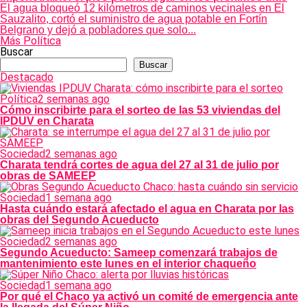
El agua bloqueó 12 kilómetros de caminos vecinales en El
Sauzalito, cortó el suministro de agua potable en Fortín
Belgrano y dejó a pobladores que solo...
Más Política
Buscar
Buscar
Destacado
Política
2 semanas ago
Cómo inscribirte para el sorteo de las 53 viviendas del
IPDUV en Charata
Sociedad
2 semanas ago
Charata tendrá cortes de agua del 27 al 31 de julio por
obras de SAMEEP
Sociedad
1 semana ago
Hasta cuándo estará afectado el agua en Charata por las
obras del Segundo Acueducto
Sociedad
2 semanas ago
Segundo Acueducto: Sameep comenzará trabajos de
mantenimiento este lunes en el interior chaqueño
Sociedad
1 semana ago
Por qué el Chaco ya activó un comité de emergencia ante