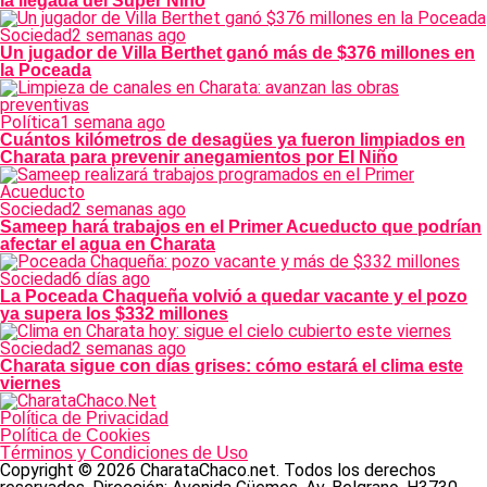
la llegada del Súper Niño
Sociedad
2 semanas ago
Un jugador de Villa Berthet ganó más de $376 millones en
la Poceada
Política
1 semana ago
Cuántos kilómetros de desagües ya fueron limpiados en
Charata para prevenir anegamientos por El Niño
Sociedad
2 semanas ago
Sameep hará trabajos en el Primer Acueducto que podrían
afectar el agua en Charata
Sociedad
6 días ago
La Poceada Chaqueña volvió a quedar vacante y el pozo
ya supera los $332 millones
Sociedad
2 semanas ago
Charata sigue con días grises: cómo estará el clima este
viernes
Política de Privacidad
Política de Cookies
Términos y Condiciones de Uso
Copyright © 2026 CharataChaco.net. Todos los derechos