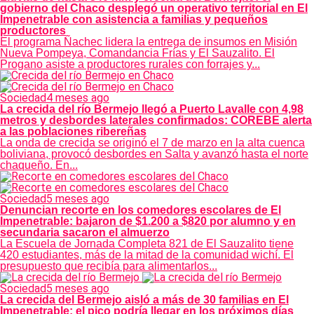
gobierno del Chaco desplegó un operativo territorial en El
Impenetrable con asistencia a familias y pequeños
productores
El programa Ñachec lidera la entrega de insumos en Misión
Nueva Pompeya, Comandancia Frías y El Sauzalito. El
Progano asiste a productores rurales con forrajes y...
Sociedad
4 meses ago
La crecida del río Bermejo llegó a Puerto Lavalle con 4,98
metros y desbordes laterales confirmados: COREBE alerta
a las poblaciones ribereñas
La onda de crecida se originó el 7 de marzo en la alta cuenca
boliviana, provocó desbordes en Salta y avanzó hasta el norte
chaqueño. En...
Sociedad
5 meses ago
Denuncian recorte en los comedores escolares de El
Impenetrable: bajaron de $1.200 a $820 por alumno y en
secundaria sacaron el almuerzo
La Escuela de Jornada Completa 821 de El Sauzalito tiene
420 estudiantes, más de la mitad de la comunidad wichí. El
presupuesto que recibía para alimentarlos...
Sociedad
5 meses ago
La crecida del Bermejo aisló a más de 30 familias en El
Impenetrable: el pico podría llegar en los próximos días