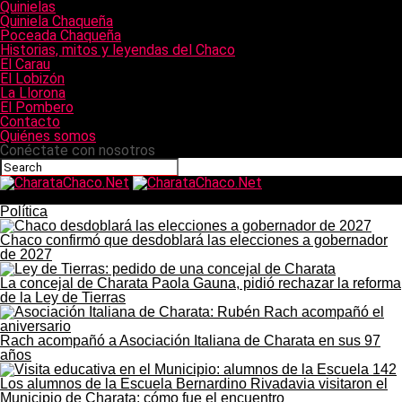
Quinielas
Quiniela Chaqueña
Poceada Chaqueña
Historias, mitos y leyendas del Chaco
El Carau
El Lobizón
La Llorona
El Pombero
Contacto
Quiénes somos
Conéctate con nosotros
CharataChaco.Net
Política
Chaco confirmó que desdoblará las elecciones a gobernador
de 2027
La concejal de Charata Paola Gauna, pidió rechazar la reforma
de la Ley de Tierras
Rach acompañó a Asociación Italiana de Charata en sus 97
años
Los alumnos de la Escuela Bernardino Rivadavia visitaron el
Municipio de Charata: cómo fue el encuentro