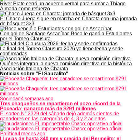
River Plate cerró un acuerdo verbal para sumar a Thiago
Almada como refuerzo
El Chaco Juega sigue en marcha en Charata con una jornada
de básquet 3×3
Con gol de Santiago Ascacíbar, Boca le ganó a Estudiantes
por el Torneo Clausura
La final del Torneo Clausura 2026 ya tiene fecha y sede
confirmadas
Quiénes integran la nueva comisión directiva de la histórica
Asociación Italiana de Charata
Noticias sobre "El Sauzalito"
Sociedad
4 semanas ago
Tres chaqueños se repartieron el pozo récord de la
Poceada: ganaron más de $291 millones
El sorteo N° 2329 del sábado dejó además cientos de
ganadores en las categorías de 4, 3 y 2 aciertos
Política
4 meses ago
Lluvias de hasta 340 mm y crecida del Bermejito: el