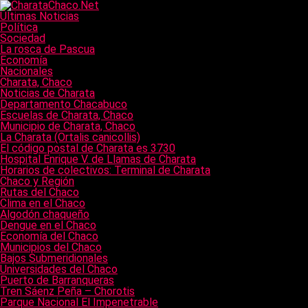
Últimas Noticias
Política
Sociedad
La rosca de Pascua
Economía
Nacionales
Charata, Chaco
Noticias de Charata
Departamento Chacabuco
Escuelas de Charata, Chaco
Municipio de Charata, Chaco
La Charata (Ortalis canicollis)
El código postal de Charata es 3730
Hospital Enrique V. de Llamas de Charata
Horarios de colectivos: Terminal de Charata
Chaco y Región
Rutas del Chaco
Clima en el Chaco
Algodón chaqueño
Dengue en el Chaco
Economía del Chaco
Municipios del Chaco
Bajos Submeridionales
Universidades del Chaco
Puerto de Barranqueras
Tren Sáenz Peña – Chorotis
Parque Nacional El Impenetrable