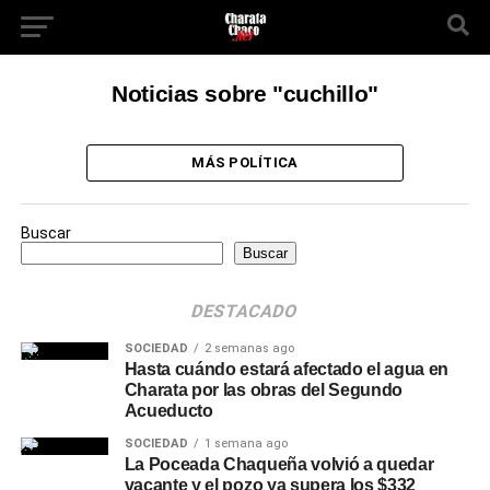
Noticias sobre "cuchillo"
MÁS POLÍTICA
Buscar
Buscar
DESTACADO
SOCIEDAD
2 semanas ago
Hasta cuándo estará afectado el agua en
Charata por las obras del Segundo
Acueducto
SOCIEDAD
1 semana ago
La Poceada Chaqueña volvió a quedar
vacante y el pozo ya supera los $332