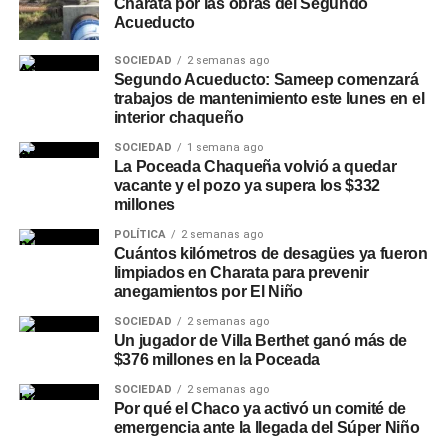
Charata por las obras del Segundo
Acueducto
SOCIEDAD
2 semanas ago
Segundo Acueducto: Sameep comenzará
trabajos de mantenimiento este lunes en el
interior chaqueño
SOCIEDAD
1 semana ago
La Poceada Chaqueña volvió a quedar
vacante y el pozo ya supera los $332
millones
POLÍTICA
2 semanas ago
Cuántos kilómetros de desagües ya fueron
limpiados en Charata para prevenir
anegamientos por El Niño
SOCIEDAD
2 semanas ago
Un jugador de Villa Berthet ganó más de
$376 millones en la Poceada
SOCIEDAD
2 semanas ago
Por qué el Chaco ya activó un comité de
emergencia ante la llegada del Súper Niño