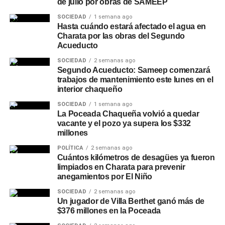
de julio por obras de SAMEEP
SOCIEDAD
1 semana ago
Hasta cuándo estará afectado el agua en
Charata por las obras del Segundo
Acueducto
SOCIEDAD
2 semanas ago
Segundo Acueducto: Sameep comenzará
trabajos de mantenimiento este lunes en el
interior chaqueño
SOCIEDAD
1 semana ago
La Poceada Chaqueña volvió a quedar
vacante y el pozo ya supera los $332
millones
POLÍTICA
2 semanas ago
Cuántos kilómetros de desagües ya fueron
limpiados en Charata para prevenir
anegamientos por El Niño
SOCIEDAD
2 semanas ago
Un jugador de Villa Berthet ganó más de
$376 millones en la Poceada