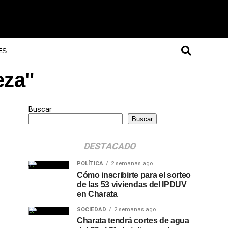
ES
eza"
Buscar
Buscar
DESTACADO
POLÍTICA
2 semanas ago
Cómo inscribirte para el sorteo
de las 53 viviendas del IPDUV
en Charata
SOCIEDAD
2 semanas ago
Charata tendrá cortes de agua