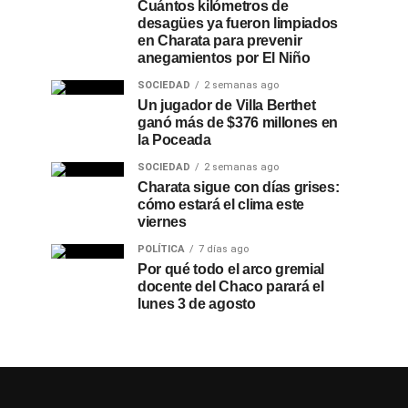
Cuántos kilómetros de
desagües ya fueron limpiados
en Charata para prevenir
anegamientos por El Niño
SOCIEDAD
2 semanas ago
Un jugador de Villa Berthet
ganó más de $376 millones en
la Poceada
SOCIEDAD
2 semanas ago
Charata sigue con días grises:
cómo estará el clima este
viernes
POLÍTICA
7 días ago
Por qué todo el arco gremial
docente del Chaco parará el
lunes 3 de agosto