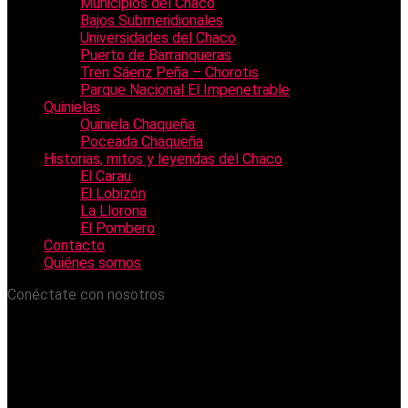
Municipios del Chaco
Bajos Submeridionales
Universidades del Chaco
Puerto de Barranqueras
Tren Sáenz Peña – Chorotis
Parque Nacional El Impenetrable
Quinielas
Quiniela Chaqueña
Poceada Chaqueña
Historias, mitos y leyendas del Chaco
El Carau
El Lobizón
La Llorona
El Pombero
Contacto
Quiénes somos
Conéctate con nosotros