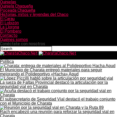
Quinielas
Quiniela Chaqueña
Poceada Chaqueña
Historias, mitos y leyendas del Chaco
El Carau
El Lobizón
La Llorona
El Pombero
Contacto
Quiénes somos
Conéctate con nosotros
CharataChaco.Net
Política
El Municipio de Charata entregó materiales para seguir
mejorando el Polideportivo «Hacha» Apud
La jueza de Faltas Provincial destacó la articulación por la
seguridad vial en Charata
El subsecretario de Seguridad Vial destacó el trabajo conjunto
con el Municipio de Charata
Rach encabezó una reunión para reforzar la seguridad vial en
Charata