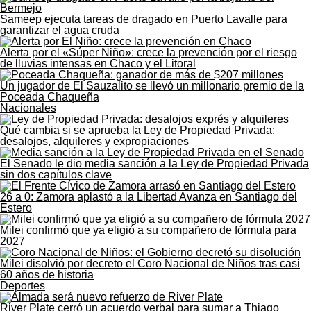
Sameep ejecuta tareas de dragado en Puerto Lavalle para
garantizar el agua cruda
Alerta por el «Súper Niño»: crece la prevención por el riesgo
de lluvias intensas en Chaco y el Litoral
Un jugador de El Sauzalito se llevó un millonario premio de la
Poceada Chaqueña
Nacionales
Qué cambia si se aprueba la Ley de Propiedad Privada:
desalojos, alquileres y expropiaciones
El Senado le dio media sanción a la Ley de Propiedad Privada
sin dos capítulos clave
26 a 0: Zamora aplastó a la Libertad Avanza en Santiago del
Estero
Milei confirmó que ya eligió a su compañero de fórmula para
2027
Milei disolvió por decreto el Coro Nacional de Niños tras casi
60 años de historia
Deportes
River Plate cerró un acuerdo verbal para sumar a Thiago