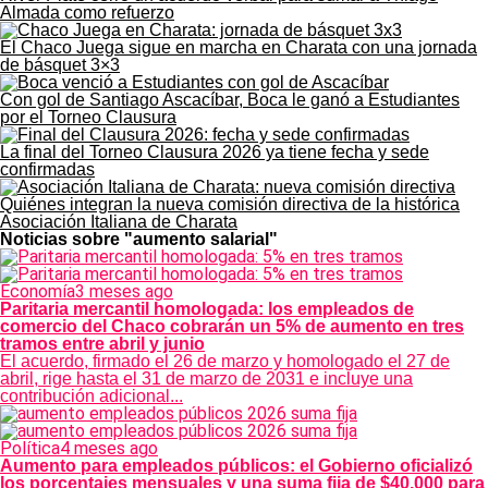
Almada como refuerzo
El Chaco Juega sigue en marcha en Charata con una jornada
de básquet 3×3
Con gol de Santiago Ascacíbar, Boca le ganó a Estudiantes
por el Torneo Clausura
La final del Torneo Clausura 2026 ya tiene fecha y sede
confirmadas
Quiénes integran la nueva comisión directiva de la histórica
Asociación Italiana de Charata
Noticias sobre "aumento salarial"
Economía
3 meses ago
Paritaria mercantil homologada: los empleados de
comercio del Chaco cobrarán un 5% de aumento en tres
tramos entre abril y junio
El acuerdo, firmado el 26 de marzo y homologado el 27 de
abril, rige hasta el 31 de marzo de 2031 e incluye una
contribución adicional...
Política
4 meses ago
Aumento para empleados públicos: el Gobierno oficializó
los porcentajes mensuales y una suma fija de $40.000 para