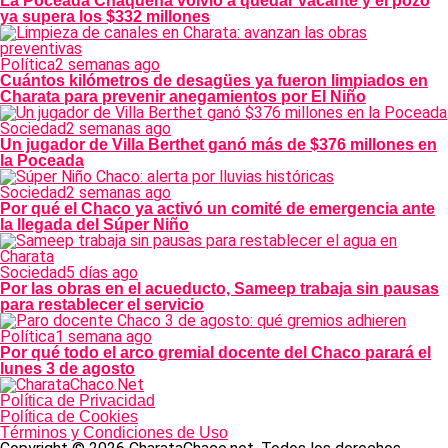
La Poceada Chaqueña volvió a quedar vacante y el pozo
ya supera los $332 millones
Política
2 semanas ago
Cuántos kilómetros de desagües ya fueron limpiados en
Charata para prevenir anegamientos por El Niño
Sociedad
2 semanas ago
Un jugador de Villa Berthet ganó más de $376 millones en
la Poceada
Sociedad
2 semanas ago
Por qué el Chaco ya activó un comité de emergencia ante
la llegada del Súper Niño
Sociedad
5 días ago
Por las obras en el acueducto, Sameep trabaja sin pausas
para restablecer el servicio
Política
1 semana ago
Por qué todo el arco gremial docente del Chaco parará el
lunes 3 de agosto
Política de Privacidad
Política de Cookies
Términos y Condiciones de Uso