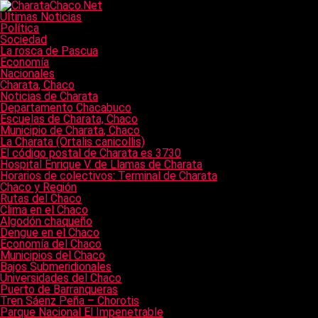
Últimas Noticias
Política
Sociedad
La rosca de Pascua
Economía
Nacionales
Charata, Chaco
Noticias de Charata
Departamento Chacabuco
Escuelas de Charata, Chaco
Municipio de Charata, Chaco
La Charata (Ortalis canicollis)
El código postal de Charata es 3730
Hospital Enrique V. de Llamas de Charata
Horarios de colectivos: Terminal de Charata
Chaco y Región
Rutas del Chaco
Clima en el Chaco
Algodón chaqueño
Dengue en el Chaco
Economía del Chaco
Municipios del Chaco
Bajos Submeridionales
Universidades del Chaco
Puerto de Barranqueras
Tren Sáenz Peña – Chorotis
Parque Nacional El Impenetrable