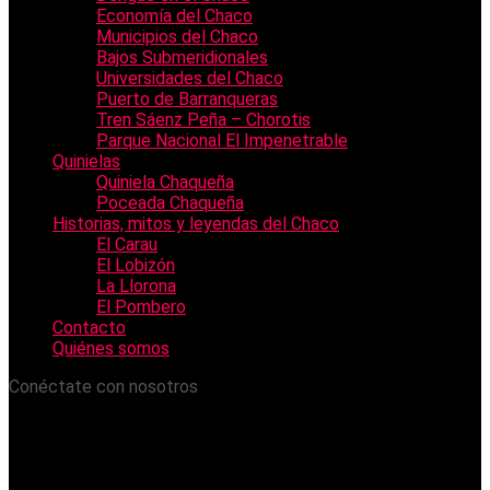
Economía del Chaco
Municipios del Chaco
Bajos Submeridionales
Universidades del Chaco
Puerto de Barranqueras
Tren Sáenz Peña – Chorotis
Parque Nacional El Impenetrable
Quinielas
Quiniela Chaqueña
Poceada Chaqueña
Historias, mitos y leyendas del Chaco
El Carau
El Lobizón
La Llorona
El Pombero
Contacto
Quiénes somos
Conéctate con nosotros