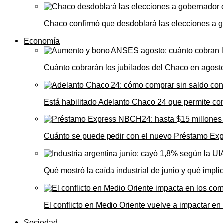
Chaco confirmó que desdoblará las elecciones a 
Economía
Cuánto cobrarán los jubilados del Chaco en agos
Está habilitado Adelanto Chaco 24 que permite comp
Cuánto se puede pedir con el nuevo Préstamo Ex
Qué mostró la caída industrial de junio y qué impl
El conflicto en Medio Oriente vuelve a impactar e
Sociedad