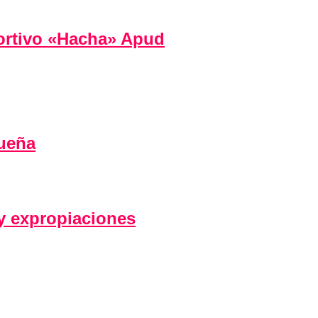
portivo «Hacha» Apud
queña
 y expropiaciones