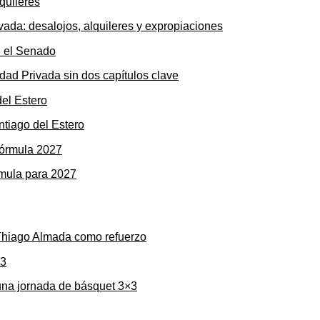
ada: desalojos, alquileres y expropiaciones
dad Privada sin dos capítulos clave
ntiago del Estero
rmula para 2027
 Thiago Almada como refuerzo
una jornada de básquet 3×3