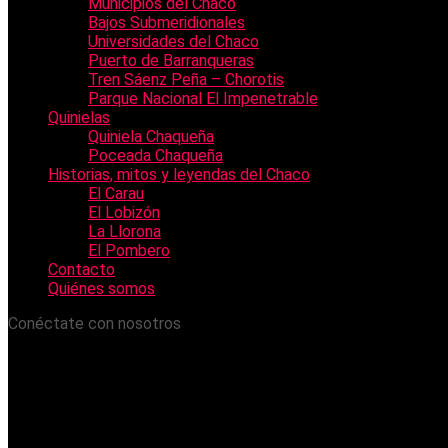
Municipios del Chaco
Bajos Submeridionales
Universidades del Chaco
Puerto de Barranqueras
Tren Sáenz Peña – Chorotis
Parque Nacional El Impenetrable
Quinielas
Quiniela Chaqueña
Poceada Chaqueña
Historias, mitos y leyendas del Chaco
El Carau
El Lobizón
La Llorona
El Pombero
Contacto
Quiénes somos
Conéctate con nosotros