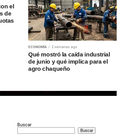
on el
s de
uotas
ECONOMÍA
2 semanas ago
e Charata
Qué mostró la caída industrial
de junio y qué implica para el
parar los
agro chaqueño
ados por la
es
Buscar
Buscar