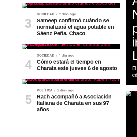
SOCIEDAD
2 días ago
Sameep confirmó cuándo se
normalizará el agua potable en
Sáenz Peña, Chaco
L
SOCIEDAD
1 día ago
Cómo estará el tiempo en
Charata este jueves 6 de agosto
El
cá
POLÍTICA
2 días ago
Rach acompañó a Asociación
Italiana de Charata en sus 97
años