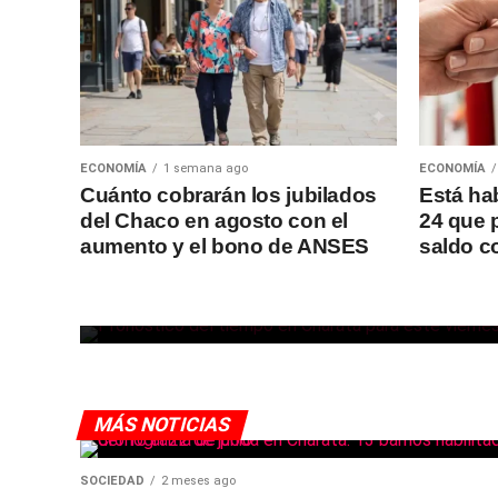
ECONOMÍA
1 semana ago
ECONOMÍA
Cuánto cobrarán los jubilados
Está ha
SOCIEDAD
2 horas ago
del Chaco en agosto con el
24 que 
Cómo estará el tiempo en
aumento y el bono de ANSES
saldo co
Charata este viernes 7 de
agosto
MÁS NOTICIAS
SOCIEDAD
2 meses ago