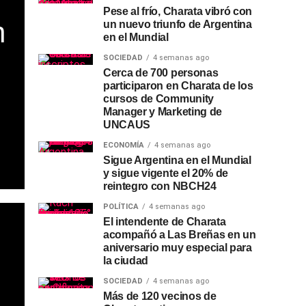
Pese al frío, Charata vibró con
n
un nuevo triunfo de Argentina
en el Mundial
SOCIEDAD
4 semanas ago
Cerca de 700 personas
participaron en Charata de los
cursos de Community
Manager y Marketing de
UNCAUS
ECONOMÍA
4 semanas ago
Sigue Argentina en el Mundial
y sigue vigente el 20% de
reintegro con NBCH24
POLÍTICA
4 semanas ago
El intendente de Charata
acompañó a Las Breñas en un
aniversario muy especial para
la ciudad
SOCIEDAD
4 semanas ago
Más de 120 vecinos de