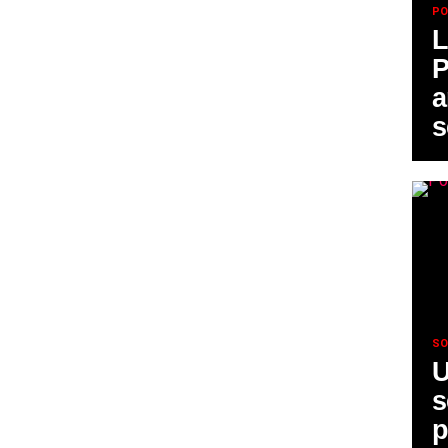
PO
L
P
a
s
SO
U
s
p