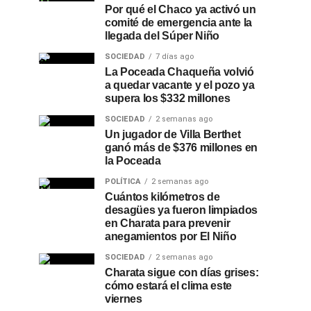
Por qué el Chaco ya activó un
comité de emergencia ante la
llegada del Súper Niño
SOCIEDAD
7 días ago
La Poceada Chaqueña volvió
a quedar vacante y el pozo ya
supera los $332 millones
SOCIEDAD
2 semanas ago
Un jugador de Villa Berthet
ganó más de $376 millones en
la Poceada
POLÍTICA
2 semanas ago
Cuántos kilómetros de
desagües ya fueron limpiados
en Charata para prevenir
anegamientos por El Niño
SOCIEDAD
2 semanas ago
Charata sigue con días grises:
cómo estará el clima este
viernes