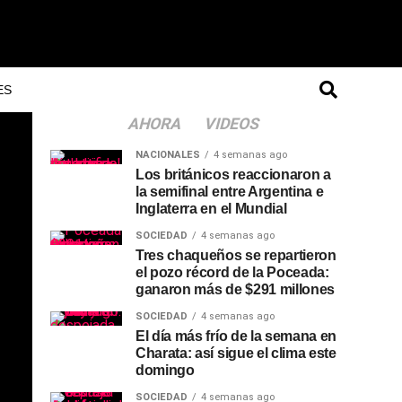
ES
AHORA
VIDEOS
NACIONALES
4 semanas ago
Los británicos reaccionaron a
la semifinal entre Argentina e
Inglaterra en el Mundial
SOCIEDAD
4 semanas ago
Tres chaqueños se repartieron
el pozo récord de la Poceada:
ganaron más de $291 millones
SOCIEDAD
4 semanas ago
El día más frío de la semana en
Charata: así sigue el clima este
domingo
SOCIEDAD
4 semanas ago