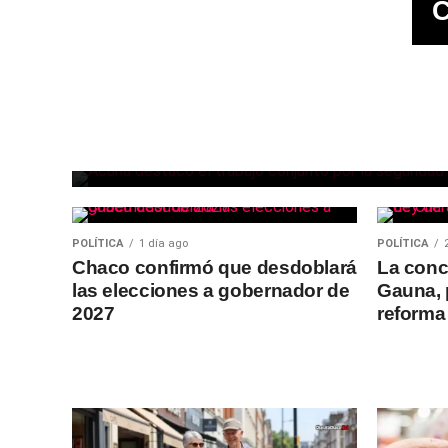
POLÍTICA
1 hora ago
El subsecretario de
Seguridad Vial destacó el
trabajo conjunto con el
Municipio de Charata
POLÍTICA
1 día ago
POLÍTICA
Chaco confirmó que desdoblará
La conc
las elecciones a gobernador de
Gauna, 
2027
reforma 