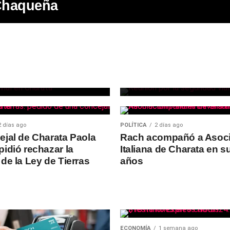
Chaqueña
POLÍTICA
17 horas ago
Rach encabezó
para reforzar 
vial en Charat
2 días ago
POLÍTICA
2 días ago
ejal de Charata Paola
Rach acompañó a Asoc
pidió rechazar la
Italiana de Charata en s
de la Ley de Tierras
años
ECONOMÍA
1 semana ago