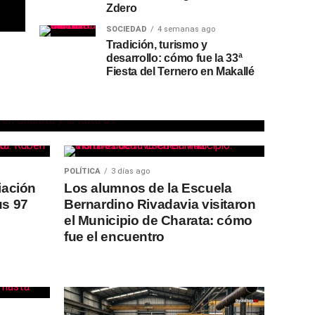
Zdero
SOCIEDAD
4 semanas ago
Tradición, turismo y
 una reunión
desarrollo: cómo fue la 33ª
Fiesta del Ternero en Makallé
la seguridad
a
POLÍTICA
3 días ago
iación
Los alumnos de la Escuela
us 97
Bernardino Rivadavia visitaron
el Municipio de Charata: cómo
fue el encuentro