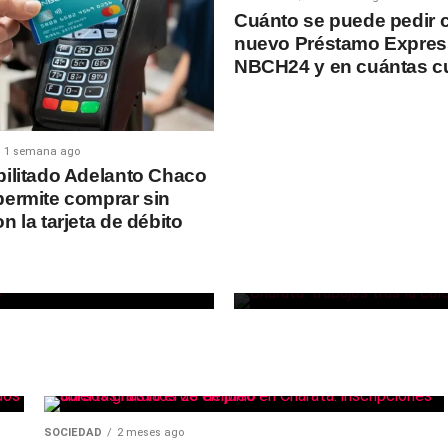
Cuánto se puede pedir c
nuevo Préstamo Expres
NBCH24 y en cuántas c
1 semana ago
SOCIEDAD
15 horas ago
El Municipio d
bilitado Adelanto Chaco
permite comprar sin
trabajó para re
n la tarjeta de débito
sectores afect
caída de post
SOCIEDAD
2 meses ago