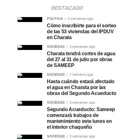
DESTACADO
POLÍTICA
2 semanas ago
Cómo inscribirte para el sorteo
de las 53 viviendas del IPDUV
en Charata
SOCIEDAD
2 semanas ago
Charata tendrá cortes de agua
del 27 al 31 de julio por obras
de SAMEEP
SOCIEDAD
1 semana ago
Hasta cuándo estará afectado
el agua en Charata por las
obras del Segundo Acueducto
SOCIEDAD
2 semanas ago
Segundo Acueducto: Sameep
comenzará trabajos de
mantenimiento este lunes en
el interior chaqueño
SOCIEDAD
2 semanas ago