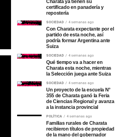
Charata ya tienen su
certificado en panadería y
repostería
SOCIEDAD
4 semanas ago
Con Charata expectante por el
partido de esta noche, así
podría formar Argentina ante
Suiza
SOCIEDAD
4 semanas ago
Qué tiempo va a hacer en
Charata esta noche, mientras
la Selección juega ante Suiza
SOCIEDAD
4 semanas ago
Un proyecto de la escuela N°
355 de Charata ganó la Feria
de Ciencias Regional y avanza
a la instancia provincial
POLÍTICA
4 semanas ago
Familias rurales de Charata
recibieron títulos de propiedad
de la mano del gobernador